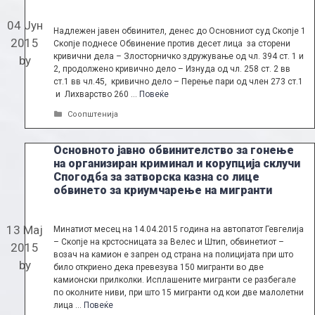
04 Јун
Надлежен јавен обвинител, денес до Основниот суд Скопје 1
2015
Скопје поднесе Обвинение против десет лица за сторени
кривични дела – Злосторничко здружување од чл. 394 ст. 1 и
by
2, продолжено кривично дело – Изнуда од чл. 258 ст. 2 вв
ст.1 вв чл.45, кривично дело – Перење пари од член 273 ст.1
и Лихварство 260 …
Повеќе
Categories
Соопштенија
Основното јавно обвинителство за гонење
на организиран криминал и корупција склучи
Спогодба за затворска казна со лице
обвинето за криумчарење на мигранти
13 Мај
Минатиот месец на 14.04.2015 година на автопатот Гевгелија
– Скопје на крстосницата за Велес и Штип, обвинетиот –
2015
возач на камион е запрен од страна на полицијата при што
by
било откриено дека превезува 150 мигранти во две
камионски прилколки. Исплашените мигранти се разбегале
по околните ниви, при што 15 мигранти од кои две малолетни
лица …
Повеќе