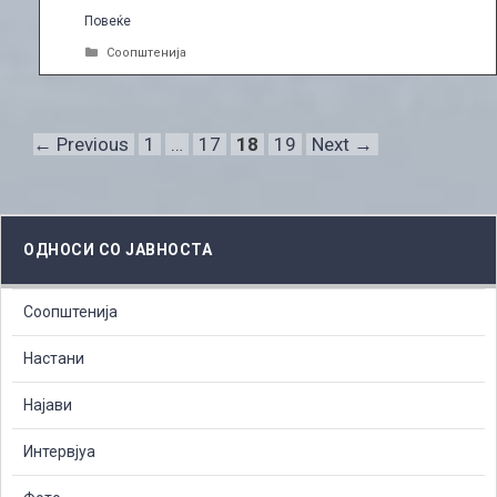
Повеќе
Categories
Соопштенија
Page
Page
Page
Page
←
Previous
1
…
17
18
19
Next
→
ОДНОСИ СО ЈАВНОСТА
Соопштенија
Настани
Најави
Интервјуа