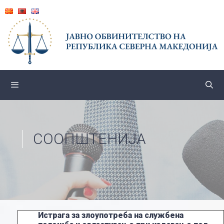
Skip
to
content
СООПШТЕНИЈА
Истрага за злоупотреба на службена