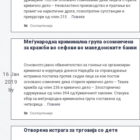
државјани. Постои основано сомневање дека лицата сториле
кривично дело – Неовластено производство и пуштање во
промет на наркотични дроги, психотропни супстанции и
прекурсори од член 215 …
Повеќе
Categories
Соопштенија
Меѓународна криминална група осомничена
за кражби во сефови во македонските банки
Основното јавно обвинителство за гонење на организиран
криминал и корупција донесе Наредба за спроведување
16 Јан
истражна постапка против седум лица за кои постои
2019
основано сомнение дека сториле кривично дело – Тешка
кражба од член 236 и кривично дело – Злосторничко
by
здружување од член 394 од Кривичниот законик. Станува
збор за меѓународна криминална група составена од
четворица …
Повеќе
Categories
Соопштенија
Отворена истрага за трговија со дете