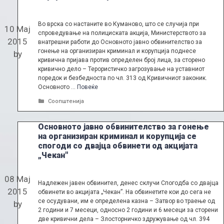
Во врска со настаните во Куманово, што се случија при
10 Мај
спроведување на полициската акција, Министерството за
2015
внатрешни работи до Основното јавно обвинителство за
гонење на организиран криминал и корупција поднесе
by
кривична пријава против определен број лица, за сторено
кривично дело – Терористичко загрозување на уставниот
поредок и безбедноста по чл. 313 од Кривичниот законик.
Основното …
Повеќе
Categories
Соопштенија
Основното јавно обвинителство за гонење
на организиран криминал и корупција се
спогоди со двајца обвинети од акцијата
„Чекан"
08 Мај
Надлежен јавен обвинител, денес склучи Спогодба со двајца
2015
обвинети во акцијата „Чекан”. На обвинетите кои до сега не
се осудувани, им е определена казна – Затвор во траење од
by
2 години и 7 месеци, односно 2 години и 6 месеци за сторени
две кривични дела – Злосторничко здружување од чл. 394