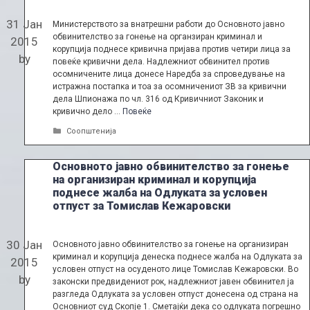
31 Јан
Министерството за внатрешни работи до Основното јавно
обвинителство за гонење на органзиран криминал и
2015
корупција поднесе кривична пријава против четири лица за
by
повеќе кривични дела. Надлежниот обвинител против
осомничените лица донесе Наредба за спроведување на
истражна постапка и тоа за осомничениот ЗВ за кривични
дела Шпионажа по чл. 316 од Кривичниот Законик и
кривично дело …
Повеќе
Categories
Соопштенија
Основното јавно обвинителство за гонење
на организиран криминал и корупција
поднесе жалба на Одлуката за условен
отпуст за Томислав Кежаровски
30 Јан
Основното јавно обвинителство за гонење на организиран
криминал и корупција денеска поднесе жалба на Одлуката за
2015
условен отпуст на осуденото лице Томислав Кежаровски. Во
by
законски предвидениот рок, надлежниот јавен обвинител ја
разгледа Одлуката за условен отпуст донесена од страна на
Основниот суд Скопје 1. Сметајќи дека со одлуката погрешно