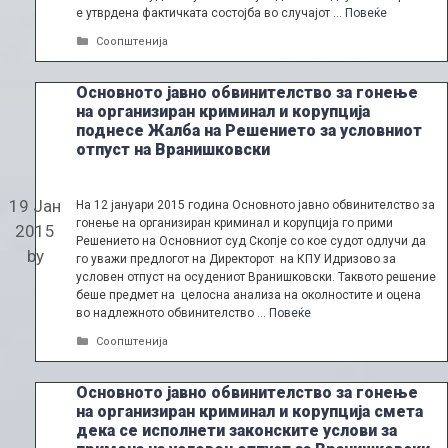
е утврдена фактичката состојба во случајот …
Повеќе
Categories
Соопштенија
Основното јавно обвинителство за гонење
на организиран криминал и корупција
поднесе Жалба на Решението за условниот
отпуст на Вранишковски
19 Јан
На 12 јануари 2015 година Основното јавно обвинителство за
гонење на организиран криминал и корупција го прими
2015
Решението на Основниот суд Скопје со кое судот одлучи да
by
го уважи предлогот на Директорот на КПУ Идризово за
условен отпуст на осудениот Вранишковски. Таквото решение
беше предмет на целосна анализа на околностите и оцена
во надлежното обвинителство …
Повеќе
Categories
Соопштенија
Основното јавно обвинителство за гонење
на организиран криминал и корупција смета
дека се исполнети законските услови за