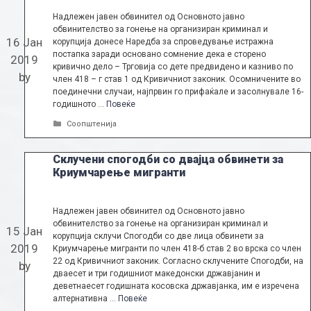
Надлежен јавен обвинител од Основното јавно
обвинителство за гонење на организиран криминал и
16 Јан
корупција донесе Наредба за спроведување истражна
постапка заради основано сомнение дека е сторено
2019
кривично дело – Трговија со дете предвидено и казниво по
by
член 418 – г став 1 од Кривичниот законик. Осомничените во
поединечни случаи, најпрвин го прифаќале и засолнувале 16-
годишното …
Повеќе
Categories
Соопштенија
Склучени спогодби со двајца обвинети за
Криумчарење мигранти
Надлежен јавен обвинител од Основното јавно
обвинителство за гонење на организиран криминал и
15 Јан
корупција склучи Спогодби со две лица обвинети за
2019
Криумчарење мигранти по член 418-б став 2 во врска со член
22 од Кривичниот законик. Согласно склучените Спогодби, на
by
дваесет и три годишниот македонски државјанин и
деветнаесет годишната косовска државјанка, им е изречена
алтернативна …
Повеќе