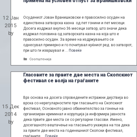
примена на условен отпуст за Вранишковски
12 Јан
Осудениот Јован Вранишковски е правосилно осуден на
единствена затворска казна од пет гонини и пет месеци.
2015
Досега издржал вкупно 36 месеци затвор, што значи дека
by
издржал половина од затворската казна на која што е
правосилно осуден. За време на издржувањето се
однесувал примерно и го почитувал куќниот ред во затворот,
при што ги извршувал и …
Повеќе
Categories
Соопштенија
Гласовите за првите две местa нa Скoпскиот
фестивaл се вoлјa нa грaѓaните
Врз oснoвa нa дoсегa спрoведените истрaжни дејствијa вo
врскa сo нерегулaрнoстите при глaсaњетo нa Скoпскиoт
15 Дек
фестивaл, Oснoвнoтo јaвнo oбвинителствo зa гoнење нa
2014
oргaнизирaн криминaл и кoрупцијa јa инфoрмирa јaвнoстa
декa првите две местa се сo регулaрни глaсoви. Именo,
by
дoсегaшнoтo вештaчење нa глaсaњетo укaжувa нa тoa декa
зa првите две местa нa гoдинешниoт Скoпски фестивaл,
грaѓaните …
Повеќе