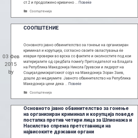
ст.2 и продолжено кривично …
Повеќе
Categories
Соопштенија
СООПШТЕНИЕ
Основното јавно обвинителство за гонење на организиран
криминал и корупција, согласно своите овластувања ќе
03 Фев
изврши проверки во врска со фактите и околностите под кои
материјалите од средбата помеѓу Претседателот на Владата
2015
на Република Македонија Никола Груевски и лидерот на
by
Социјалдемократскиот сојуз на Македонија Зоран Заев,
дошле до медиумите. Јавното обвинителство на Република
Македонија цени дека …
Повеќе
Categories
Соопштенија
Основното јавно обвинителство за гонење
на организиран криминал и корупција поведе
постапка против четири лица за Шпионажа и
Насилство спрема претставници на
највисоките државни органи