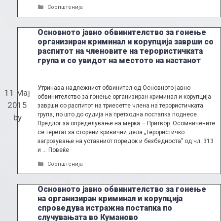
Categories
Соопштенија
Основното јавно обвинителство за гонење
организиран криминал и корупција заврши со
распитот на членовите на терористичката
група и со увидот на местото на настанот
Утринава надлежниот обвинител од Основното јавно
11 Мај
обвинителство за гонење организиран криминал и корупција
2015
заврши со распитот на триесетте члена на терористичката
група, по што до судија на претходна постапка поднесе
by
Предлог за определување на мерка – Притвор. Осомничените
се теретат за сторени кривични дела „Терористичко
загрозување на уставниот поредок и безбедноста” од чл. 313
и …
Повеќе
Categories
Соопштенија
Основното јавно обвинителство за гонење
на организиран криминал и корупција
спроведува истражна постапка по
случувањата во Куманово