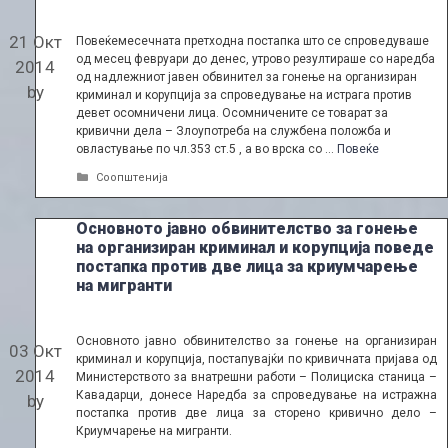
21 Окт
Повеќемесечната претходна постапка што се спроведуваше
од месец февруари до денес, утрово резултираше со наредба
2014
од надлежниот јавен обвинител за гонење на организиран
by
криминал и корупција за спроведување на истрага против
девет осомничени лица. Осомничените се товарат за
кривични дела – Злоупотреба на службена положба и
овластување по чл.353 ст.5 , а во врска со …
Повеќе
Categories
Соопштенија
Основното јавно обвинителство за гонење
на организиран криминал и корупција поведе
постапка против две лица за криумчарење
на мигранти
Основното јавно обвинителство за гонење на организиран
03 Окт
криминал и корупција, постапувајќи по кривичната пријава од
2014
Министерството за внатрешни работи – Полициска станица –
Кавадарци, донесе Наредба за спроведување на истражна
by
постапка против две лица за сторено кривично дело –
Криумчарење на мигранти.