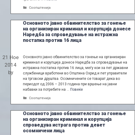
Categories
Соопштенија
Основното јавно обвинителство за гонење
на организиран криминал и корупција донесе
Наредба за спроведување на истражна
постапка против 16 лица
21 Ное
Основното јавно обвинителство за гонење на организиран
криминал и корупција донесе Наредба за спроведување на
2014
истражна постапка против 16 лица, меѓу кои за пет државни
by
службеници вработени во Општина Охрид и пет управители
на трговски друштва. Осомничените се товарат дека во
периодот од 2006 – 2013 година при вршење на јавни
набавки за потребите на …
Повеќе
Categories
Соопштенија
Основното јавно обвинителство за гонење
на организиран криминал и корупција
спроведува истрага против девет
осомничени лица