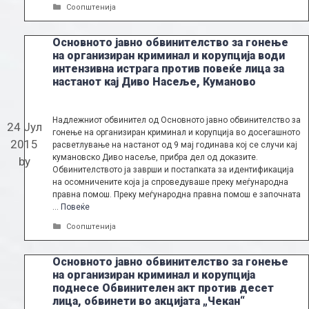
Categories
Соопштенија
Основното јавно обвинителство за гонење
на организиран криминал и корупција води
интензивна истрага против повеќе лица за
настанот кај Диво Насеље, Куманово
Надлежниот обвинител од Основното јавно обвинителство за
24 Јул
гонење на организиран криминал и корупција во досегашното
2015
расветлување на настанот од 9 мај годинава кој се случи кај
кумановско Диво насеље, прибра дел од доказите.
by
Обвинителството ја заврши и постапката за идентификација
на осомничените која ја спроведуваше преку меѓународна
правна помош. Преку меѓународна правна помош е започната
…
Повеќе
Categories
Соопштенија
Основното јавно обвинителство за гонење
на организиран криминал и корупција
поднесе Обвинителен акт против десет
лица, обвинети во акцијата „Чекан“