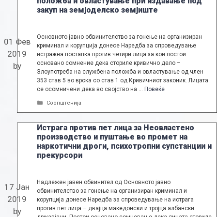
положба и овластување при издавање под
закуп на земјоделско земјиште
Основното јавно обвинителство за гонење на организиран
01 Фев
криминал и корупција донесе Наредба за спроведување
2019
истражна постапка против четири лица за кои постои
основано сомнение дека сториле кривично дело –
by
Злоупотреба на службена положба и овластување од член
353 став 5 во врска со став 1 од Кривичниот законик. Лицата
се осомничени дека во својство на …
Повеќе
Categories
Соопштенија
Истрага против пет лица за Неовластено
производство и пуштање во промет на
наркотични дроги, психотропни супстанции и
прекурсори
Надлежен јавен обвинител од Основното јавно
17 Јан
обвинителство за гонење на организиран криминал и
2019
корупција донесе Наредба за спроведување на истрага
против пет лица – двајца македонски и тројца албански
by