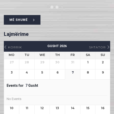
MË SHUMË
Lajmërime
GUSHT 2026
KORRIK
SHTATOR
MO
TU
WE
TH
FR
SA
SU
27
28
29
30
31
1
2
3
4
5
6
7
8
9
Events for
7
Gusht
No Events
10
11
12
13
14
15
16