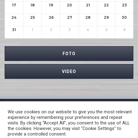
17
18
19
20
21
22
23
24
25
26
27
28
29
30
31
1
2
3
4
5
6
FOTO
VIDEO
MBROJTJA E TË DHËNAVE PERSONALE
We use cookies on our website to give you the most relevant
QASJA E LIRË NË INFORMATAT ME KARAKTER PUBLIK
experience by remembering your preferences and repeat
visits. By clicking “Accept All”, you consent to the use of ALL
PROCEDURA PËR RAPORTIMIN E VEPRAVE PENALE
the cookies. However, you may visit "Cookie Settings" to
LINKE TË DOBISHME
provide a controlled consent.