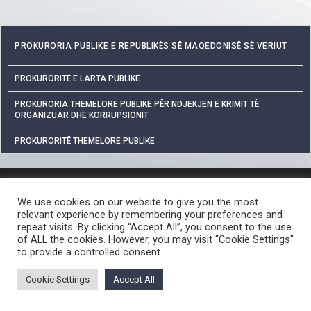
PROKURORIA PUBLIKE E REPUBLIKËS SË MAQEDONISË SË VERIUT
PROKURORITË E LARTA PUBLIKE
PROKURORIA THEMELORE PUBLIKE PËR NDJEKJEN E KRIMIT TË
ORGANIZUAR DHE KORRUPSIONIT
PROKURORITË THEMELORE PUBLIKE
MBROJTJA E TË DHËNAVE PERSONALE
We use cookies on our website to give you the most
QASJA E LIRË NË INFORMATAT ME KARAKTER PUBLIK
relevant experience by remembering your preferences and
PROCEDURA PËR RAPORTIMIN E VEPRAVE PENALE
repeat visits. By clicking “Accept All”, you consent to the use
of ALL the cookies. However, you may visit "Cookie Settings"
LINKE TË DOBISHME
to provide a controlled consent.
© 2026 ЈАВНО ОБВИНИТЕЛСТВО НА РЕПУБЛИКА СЕВЕРНА МАКЕДОНИЈА •
Developed by Unet • Supported by the OSCE Mission to Skopje
Cookie Settings
Accept All