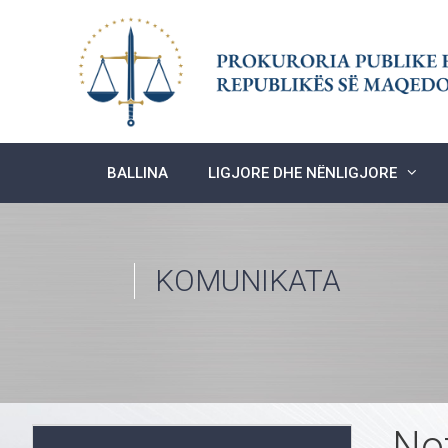
Skip
to
content
BALLINA
LIGJORE DHE NËNLIGJORE
KOMUNIKATA
No