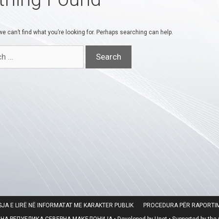
e can’t find what you’re looking for. Perhaps searching can help.
JA E LIRË NË INFORMATAT ME KARAKTER PUBLIK
PROCEDURA PËR RAPORTIM
 РЕПУБЛИКА СЕВЕРНА МАКЕДОНИЈА • Developed by Unet • Supported by the O