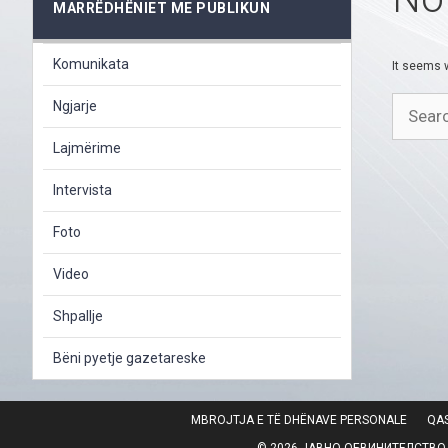
MARRËDHËNIET ME PUBLIKUN
Komunikata
It seems w
Search
Ngjarje
for:
Lajmërime
Intervista
Foto
Video
Shpallje
Bëni pyetje gazetareske
MBROJTJA E TË DHËNAVE PERSONALE
QAS
© 2026 ЈАВНО ОБВИНИТЕЛСТВО НА