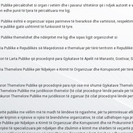
 Publike përcaktohet si organ i vetëm dhe i pavarur shtetëror që i ndjek autorët e
n edhe punë të tjera të përcaktuara me ligj.
 Publike është e organizuar sipas parimeve të hierarkisë dhe vartësisë, respektimi
e publikë gjatë ushtrimit të funksionit të tyre.
 Publike themelohet dhe ndërpritet me ligj dhe sipas ligjit organizohet si:
ria Publike e Republikës së Maqedonisë e themeluar për tërë territorin e Republ
ori të Larta Publike që procedojnë para Gjykatave të Apelit në Manastir, Gostivar, 
ia Themelore Publike për Ndjekjen e Krimit të Organizuar dhe Korrupsionit për tër
urori Themelore Publike që procedojnë para një ose më shumë Gjykatave Themelore
Themelore Publike me juridiksion themelor (të cilat procedojnë lëndë penale për të
kurori Themelore Publike me juridiksion të zgjeruar (të cilat procedojnë lëndë pe
ritë publike me vëllim më të madh të lëndëve të ngjashme, për ta përmirësuar efika
r krijimin e njësive si njësi të brendshme organizative, të cilat udhëhiqen nga pr
Publike për Ndjekjen e Krimit të Organizuar dhe Korrupsionit dhe në Prokurorinë P
jësi të specializuara për ndjekjen dhe zbulimin e krimit me shërbim të veçantë pr