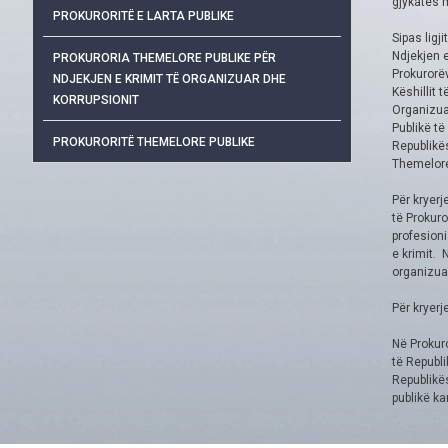
gjykatës m
PROKURORITË E LARTA PUBLIKE
Sipas ligj
Ndjekjen e
PROKURORIA THEMELORE PUBLIKE PËR
Prokurorëv
NDJEKJEN E KRIMIT TË ORGANIZUAR DHE
Këshillit 
KORRUPSIONIT
Organizuar
Publikë të
PROKURORITË THEMELORE PUBLIKE
Republikës
Themelore 
Për kryerj
të Prokuro
profesioni
e krimit. 
organizuar
Për kryerj
Në Prokuro
të Republi
Republikë
publikë ka