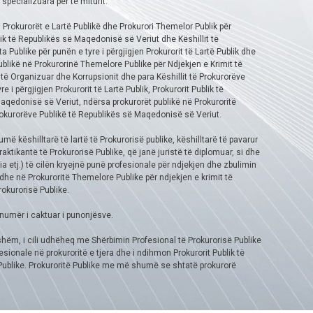
 specializuara për të miturit.
, Prokurorët e Lartë Publikë dhe Prokurori Themelor Publik për
blik të Republikës së Maqedonisë së Veriut dhe Këshillit të
Publike për punën e tyre i përgjigjen Prokurorit të Lartë Publik dhe
ublikë në Prokurorinë Themelore Publike për Ndjekjen e Krimit të
 të Organizuar dhe Korrupsionit dhe para Këshillit të Prokurorëve
 përgjigjen Prokurorit të Lartë Publik, Prokurorit Publik të
aqedonisë së Veriut, ndërsa prokurorët publikë në Prokuroritë
Prokurorëve Publikë të Republikës së Maqedonisë së Veriut.
ë këshilltarë të lartë të Prokurorisë publike, këshilltarë të pavarur
aktikantë të Prokurorisë Publike, që janë juristë të diplomuar, si dhe
ia etj.) të cilën kryejnë punë profesionale për ndjekjen dhe zbulimin
 dhe në Prokuroritë Themelore Publike për ndjekjen e krimit të
okurorisë Publike.
 numër i caktuar i punonjësve.
hëm, i cili udhëheq me Shërbimin Profesional të Prokurorisë Publike
ionale në prokuroritë e tjera dhe i ndihmon Prokurorit Publik të
Publike. Prokuroritë Publike me më shumë se shtatë prokurorë