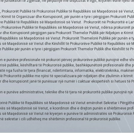
e juridiksion të zgjeruar, në përputhje me dispozitat e ligjit, krijohen edhe njësi të
it, Prokurorët Publikë të Prokurorisë Publike të Republikës së Maqedonisë së Veriut
 Krimit të Organizuar dhe Korrupsionit, për punën e tyre i përgjigjen Prokurorit Pu
e Publikë të Republikës së Maqedonisë së Veriut. Prokurorët në Prokuroritë e Larta 
të Prokurorëve Publikë të Republikës së Maqedonisë së Veriut, ndërsa prokurorët p
 dhe Korrupsionit përgjigjen para Prokurorit Themelor Publik për Ndjekjen e Krimit
 Republikës së Maqedonisë së Veriut. Prokurorët Themelorë Publikë për punën e tyre i
 së Maqedonisë së Veriut dhe Këshillit të Prokurorëve Publikë të Republikës së M
Publike për punën e tyre i përgjigjen Prokurorit Themelor Publik dhe Këshillit të 
en e punëve profesionale në prokurori përveç prokurorëve publikë punojnë edhe shum
risë publike, këshilltarë të Prokurorisë publike, bashkëpunëtorë profesionalë dhe pr
stë nga fusha të tjera (financat, ndërtimtaria, informatika, elektroteknika, makiner
Në Prokuroritë publike me njësi të specializuara për ndjekjen dhe zbulimin e krimit
 dhe korrupsionit janë të punësuar një numër i caktuar ekspertësh si hetues të Pr
en e punëve administrative, teknike dhe të tjera në prokuroritë publike punojnë një
rinë Publike të Republikës së Maqedonisë së Veriut emërohet Sekretar i Përgjiths
kës së Maqedonisë së Veriut, e koordinon dhe e drejton punën e shërbimeve profes
s së Maqedonisë së Veriut në kryerjen e punëve të administratës së Prokurorisë 
në sekretar i cili udhëheq me shërbimin profesional të prokurorisë publike.