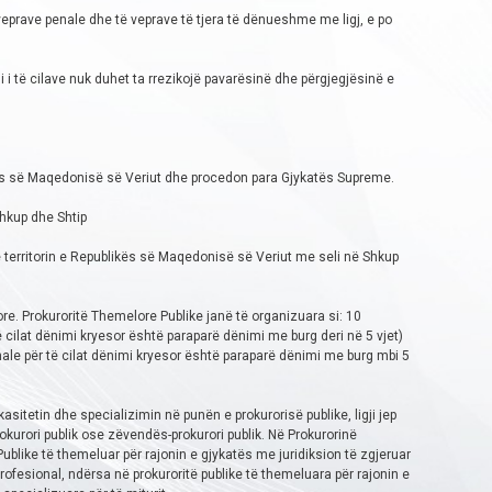
 veprave penale dhe të veprave të tjera të dënueshme me ligj, e po
 i të cilave nuk duhet ta rrezikojë pavarësinë dhe përgjegjësinë e
ikës së Maqedonisë së Veriut dhe procedon para Gjykatës Supreme.
Shkup dhe Shtip
ë territorin e Republikës së Maqedonisë së Veriut me seli në Shkup
. Prokuroritë Themelore Publike janë të organizuara si: 10
 cilat dënimi kryesor është paraparë dënimi me burg deri në 5 vjet)
nale për të cilat dënimi kryesor është paraparë dënimi me burg mbi 5
sitetin dhe specializimin në punën e prokurorisë publike, ligji jep
okurori publik ose zëvendës-prokurori publik. Në Prokurorinë
ublike të themeluar për rajonin e gjykatës me juridiksion të zgjeruar
ofesional, ndërsa në prokuroritë publike të themeluara për rajonin e