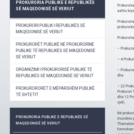
PROKURORIA PUBLIKE E REPUBLIKËS
Prokuroria
SË MAQEDONISË SË VERIUT
ashtu krye
Prokuroria
PROKURORI PUBLIK I REPUBLIKËS SË
prokurorëv
MAQEDONISË SË VERIUT
Prokuroria
PROKURORËT PUBLIKË NË PROKURORINË
– Prokuro
PUBLIKE TË REPUBLIKËS SË MAQEDONISË
SË VERIUT
– 4 Prokur
ORGANIZIMI I PROKURORISË PUBLIKE TË
– Prokuror
REPUBLIKËS SË MAQEDONISË SË VERIUT
dhe
– 22 Prok
PROKURORORËT E MËPARSHËM PUBLIKË
Prokurori 
TË SHTETIT
dhe 12 Pro
vjet).
Në prokuro
PROKURORIA PUBLIKE E REPUBLIKËS SË
mundësi pë
MAQEDONISË SË VERIUT
Themelore 
formohen n