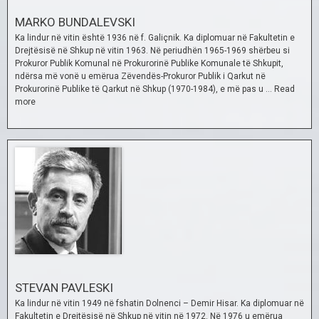
MARKO BUNDALEVSKI
Ka lindur në vitin është 1936 në f. Galiçnik. Ka diplomuar në Fakultetin e
Drejtësisë në Shkup në vitin 1963. Në periudhën 1965-1969 shërbeu si
Prokuror Publik Komunal në Prokurorinë Publike Komunale të Shkupit,
ndërsa më vonë u emërua Zëvendës-Prokuror Publik i Qarkut në
Prokurorinë Publike të Qarkut në Shkup (1970-1984), e më pas u …
Read
more
STEVAN PAVLESKI
Ka lindur në vitin 1949 në fshatin Dolnenci – Demir Hisar. Ka diplomuar në
Fakultetin e Drejtësisë në Shkup në vitin në 1972. Në 1976 u emërua