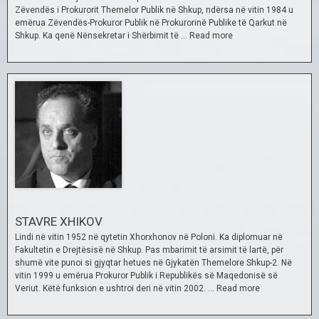
Zëvendës i Prokurorit Themelor Publik në Shkup, ndërsa në vitin 1984 u
emërua Zëvendës-Prokuror Publik në Prokurorinë Publike të Qarkut në
Shkup. Ka qenë Nënsekretar i Shërbimit të …
Read more
STAVRE XHIKOV
Lindi në vitin 1952 në qytetin Xhorxhonov në Poloni. Ka diplomuar në
Fakultetin e Drejtësisë në Shkup. Pas mbarimit të arsimit të lartë, për
shumë vite punoi si gjyqtar hetues në Gjykatën Themelore Shkup-2. Në
vitin 1999 u emërua Prokuror Publik i Republikës së Maqedonisë së
Veriut. Këtë funksion e ushtroi deri në vitin 2002. …
Read more