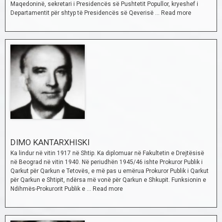
Maqedoninë, sekretari i Presidencës së Pushtetit Popullor, kryeshef i
Departamentit për shtyp të Presidencës së Qeverisë …
Read more
DIMO KANTARXHISKI
Ka lindur në vitin 1917 në Shtip. Ka diplomuar në Fakultetin e Drejtësisë
në Beograd në vitin 1940. Në periudhën 1945/46 ishte Prokuror Publik i
Qarkut për Qarkun e Tetovës, e më pas u emërua Prokuror Publik i Qarkut
për Qarkun e Shtipit, ndërsa më vonë për Qarkun e Shkupit. Funksionin e
Ndihmës-Prokurorit Publik e …
Read more