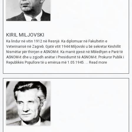
KIRIL MILJOVSKI
Ka lindur në vitin 1912 në Resnjë. Ka diplomuar në Fakultetin e
Veterinarisë në Zagreb. Gjatë vitit 1944 Miljovski u bë sekretar Këshillit
Nismëtar për thirrjen e ASNOM-it. Ka marrë pjesë në Mbledhjen e Parë të
ASNOM-it dhe u zgjodh anëtar i Presidiumit të ASNOM-it. Prokuror Publik i
Republikës Popullore të u emërua më 1.05.1945. …
Read more