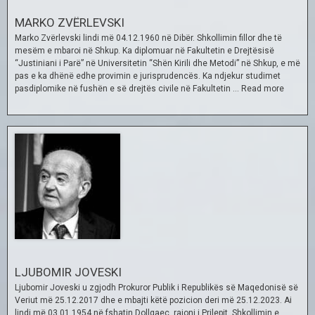
MARKO ZVËRLEVSKI
Marko Zvërlevski lindi më 04.12.1960 në Dibër. Shkollimin fillor dhe të
mesëm e mbaroi në Shkup. Ka diplomuar në Fakultetin e Drejtësisë
“Justiniani i Parë” në Universitetin “Shën Kirili dhe Metodi” në Shkup, e më
pas e ka dhënë edhe provimin e jurisprudencës. Ka ndjekur studimet
pasdiplomike në fushën e së drejtës civile në Fakultetin …
Read more
LJUBOMIR JOVESKI
Ljubomir Joveski u zgjodh Prokuror Publik i Republikës së Maqedonisë së
Veriut më 25.12.2017 dhe e mbajti këtë pozicion deri më 25.12.2023. Ai
lindi më 03.01.1954 në fshatin Dollgaec, rajoni i Prilepit. Shkollimin e