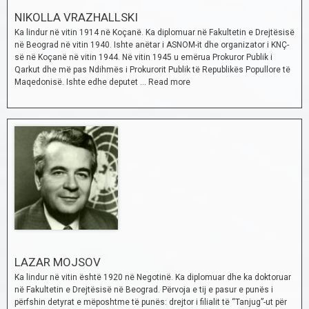
NIKOLLA VRAZHALLSKI
Ka lindur në vitin 1914 në Koçanë. Ka diplomuar në Fakultetin e Drejtësisë
në Beograd në vitin 1940. Ishte anëtar i ASNOM-it dhe organizator i KNÇ-
së në Koçanë në vitin 1944. Në vitin 1945 u emërua Prokuror Publik i
Qarkut dhe më pas Ndihmës i Prokurorit Publik të Republikës Popullore të
Maqedonisë. Ishte edhe deputet …
Read more
LAZAR MOJSOV
Ka lindur në vitin është 1920 në Negotinë. Ka diplomuar dhe ka doktoruar
në Fakultetin e Drejtësisë në Beograd. Përvoja e tij e pasur e punës i
përfshin detyrat e mëposhtme të punës: drejtor i filialit të “Tanjug”-ut për