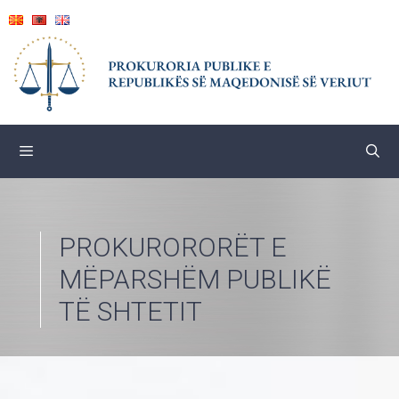
Skip
to
content
PROKURORORËT E
MËPARSHËM PUBLIKË
TË SHTETIT