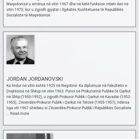
Maqedonisë u emërua në vitin 1967 dhe në këtë funksion mbeti deri në
vitin 1975, kur u zgjodh gjyqtar i Gjykatës Kushtetuese të Republikës
Socialiste të Maqedonisë.
JORDAN JORDANOVSKI
Ka lindur në vitin është 1925 në Negotinë. Ka diplomuar në Fakultetin e
Drejtësisë në Shkup në vitin 1963. Punoi në Prokurorinë Publike të Qarkut
në Shtip (1950-1952), u zgjodh Prokuror Publik i Qarkut në Kavadar (1952-
1955), Zëvendës-Prokuror Publik i Qarkut në Tetovë (1955-1957), ndërsa
nga viti 1967 shërbeu si Zëvendës-Prokuror Publik i Republikës Socialiste
…
Read more