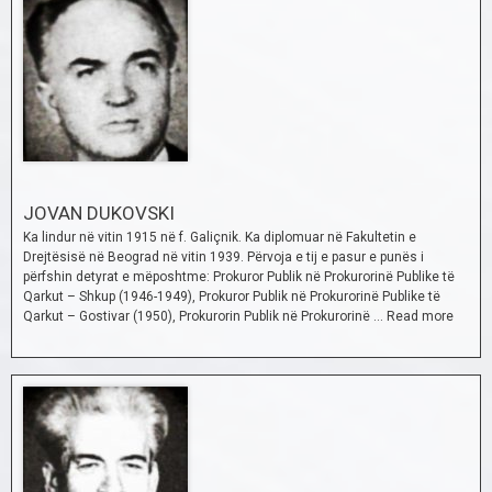
JOVAN DUKOVSKI
Ka lindur në vitin 1915 në f. Galiçnik. Ka diplomuar në Fakultetin e
Drejtësisë në Beograd në vitin 1939. Përvoja e tij e pasur e punës i
përfshin detyrat e mëposhtme: Prokuror Publik në Prokurorinë Publike të
Qarkut – Shkup (1946-1949), Prokuror Publik në Prokurorinë Publike të
Qarkut – Gostivar (1950), Prokurorin Publik në Prokurorinë …
Read more