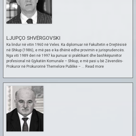
LJUPÇO SHVËRGOVSKI
Ka lindur në vitin 1960 në Veles. Ka diplomuar në Fakultetin e Drejtësisë
në Shkup (1986), e më pas e ka dhënë edhe provimin e jurisprudencës.
Nga viti 1989 deri në 1997 ka punuar si praktikant dhe bashkëpunëtor
profesional në Gjykatën Komunale – Shkup, e më pasi u bë Zëvendës-
Prokuror në Prokurorinë Themelore Publike – …
Read more