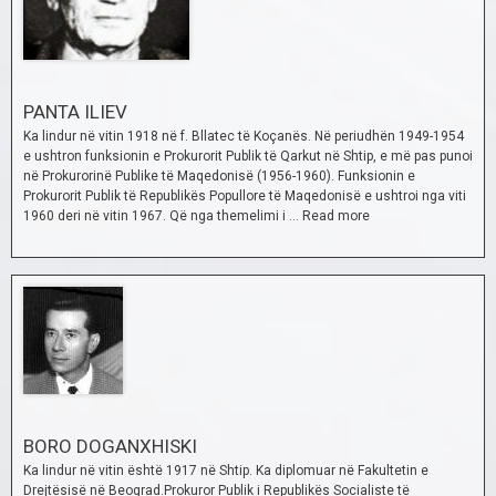
PANTA ILIEV
Ka lindur në vitin 1918 në f. Bllatec të Koçanës. Në periudhën 1949-1954
e ushtron funksionin e Prokurorit Publik të Qarkut në Shtip, e më pas punoi
në Prokurorinë Publike të Maqedonisë (1956-1960). Funksionin e
Prokurorit Publik të Republikës Popullore të Maqedonisë e ushtroi nga viti
1960 deri në vitin 1967. Që nga themelimi i …
Read more
BORO DOGANXHISKI
Ka lindur në vitin është 1917 në Shtip. Ka diplomuar në Fakultetin e
Drejtësisë në Beograd.Prokuror Publik i Republikës Socialiste të