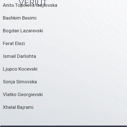
VERIUT
Anita Topolova Isajlovska
Bashkim Besimi
Bogdan Lazarevski
Ferat Elezi
Ismail Darlishta
Ljupco Kocevski
Sonja Simovska
Vlatko Georgievski
Xhelal Bajrami