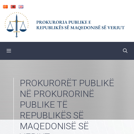
Skip
to
content
PROKURORËT PUBLIKË
NË PROKURORINË
PUBLIKE TË
REPUBLIKËS SË
MAQEDONISË SË