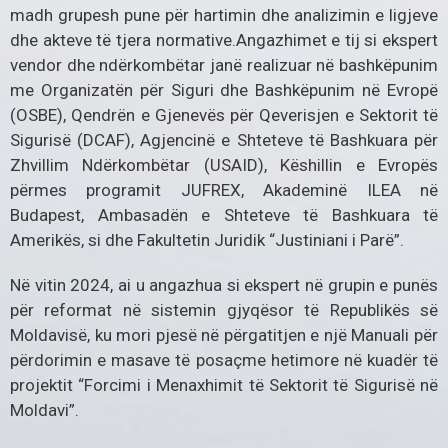
madh grupesh pune për hartimin dhe analizimin e ligjeve
dhe akteve të tjera normative.Angazhimet e tij si ekspert
vendor dhe ndërkombëtar janë realizuar në bashkëpunim
me Organizatën për Siguri dhe Bashkëpunim në Evropë
(OSBE), Qendrën e Gjenevës për Qeverisjen e Sektorit të
Sigurisë (DCAF), Agjencinë e Shteteve të Bashkuara për
Zhvillim Ndërkombëtar (USAID), Këshillin e Evropës
përmes programit JUFREX, Akademinë ILEA në
Budapest, Ambasadën e Shteteve të Bashkuara të
Amerikës, si dhe Fakultetin Juridik “Justiniani i Parë”.
Në vitin 2024, ai u angazhua si ekspert në grupin e punës
për reformat në sistemin gjyqësor të Republikës së
Moldavisë, ku mori pjesë në përgatitjen e një Manuali për
përdorimin e masave të posaçme hetimore në kuadër të
projektit “Forcimi i Menaxhimit të Sektorit të Sigurisë në
Moldavi”.