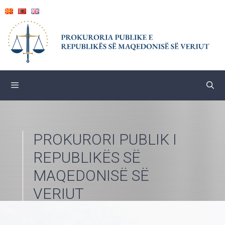
Skip
to
content
PROKURORI PUBLIK I
REPUBLIKËS SË
MAQEDONISË SË
VERIUT