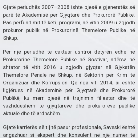
Gjatë periudhës 2007–2008 ishte pjesë e gjeneratës së
parë të Akademisë për Gjyqtarë dhe Prokurorë Publikë.
Pas përfundimit të këtij programi, në vitin 2009 u zgjodh
prokuror publik në Prokurorinë Themelore Publike në
Shkup.
Për një periudhë të caktuar ushtroi detyrën edhe në
Prokurorinë Themelore Publike në Gostivar, ndërsa në
shtator të vitit 2016 u zgjodh gjyqtar në Gjykatën
Themelore Penale në Shkup, në Sektorin për Krim të
Organizuar dhe Korrupsion. Që nga viti 2014, ai është
ligjërues në Akademinë për Gjyqtarë dhe Prokurorë
Publikë, ku merr pjesë në trajnimin fillestar dhe të
vazhdueshëm të gjyqtarëve dhe prokurorëve publikë
aktualë dhe të ardhshëm.
Gjatë karrierës së tij të pasur profesionale, Saveski është
angazhuar si ekspert dhe konsulent në një numër të