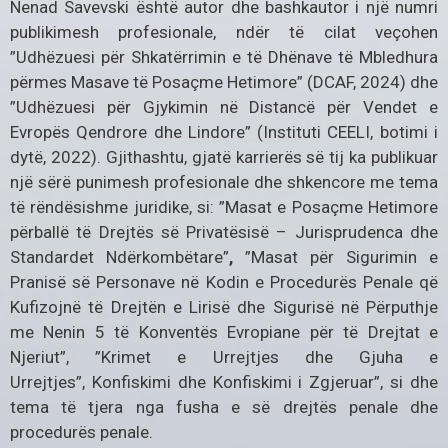
Nenad Savevski është autor dhe bashkautor i një numri
publikimesh profesionale, ndër të cilat veçohen
”Udhëzuesi për Shkatërrimin e të Dhënave të Mbledhura
përmes Masave të Posaçme Hetimore” (DCAF, 2024) dhe
”Udhëzuesi për Gjykimin në Distancë për Vendet e
Evropës Qendrore dhe Lindore” (Instituti CEELI, botimi i
dytë, 2022). Gjithashtu, gjatë karrierës së tij ka publikuar
një sërë punimesh profesionale dhe shkencore me tema
të rëndësishme juridike, si: ”Masat e Posaçme Hetimore
përballë të Drejtës së Privatësisë – Jurisprudenca dhe
Standardet Ndërkombëtare”
,
”Masat për Sigurimin e
Pranisë së Personave në Kodin e Procedurës Penale që
Kufizojnë të Drejtën e Lirisë dhe Sigurisë në Përputhje
me Nenin 5 të Konventës Evropiane për të Drejtat e
Njeriut”, ”Krimet e Urrejtjes dhe Gjuha e
Urrejtjes”,
Konfiskimi dhe Konfiskimi i Zgjeruar”, si dhe
tema të tjera nga fusha e së drejtës penale dhe
procedurës penale.