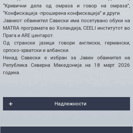
“Кривични дела од омраза и говор на омраза”,
“Конфискација -проширена конфискација” и други.
Јавниот обвинител Савески има посетувано обуки на
MATRA програмата во Холандија, CEELI институтот во
Прага и ARE центарот.
Од странски јазици говори англиски, германски,
српско-хрватски и албански.
Ненад Савески е избран за Јавен обвинител на
Република Северна Македонија на 18 март 2026
година.
Надлежности