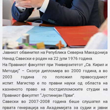
Јавниот обвинител на Република Северна Македонија
Ненад Савески е роден на 22 јули 1976 година.
На Правниот факултет при Универзитетот „Св. Кирил и
Методиј“ – Скопје дипломира во 2000 година, а во
2003 година го положил правосудниот
испит. Магистер е по правни науки од областа на
казненото право на постдипломските студии на
Правниот факултет “Јустинијан Први”.
Савески во 2007-2008 година беше слушател на
првата генерација на Академијата за судии и јавни