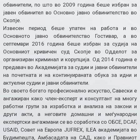
обвинители, по што во 2009 година беше избран за
јавен обвинител во Основно јавно обвинителство во
Скопје.
Извесен период беше упатен на работа и во
Основното јавно обвинителство Гостивар, а во
септември 2016 година беше избран за судија на
Основниот кривичен суд Скопје во Одделот за
организиран криминал и корупција. Од 2014 година е
предавач во Академијата за судии и јавни обвинители
на почетната и на континуираната обука за идни и
актуелни судии и јавни обвинители.
Во своето богато професионално искуство, Савески е
ангажиран како член-експерт и консултант на многу
работни групи за изработка и анализа на закони и
други акти, а неговите домашни и меѓународни
експертски ангажмани се во соработка со ОБСЕ, DCAF,
USAID, Совет на Европа JUFREX, ILEA академијата во
Будимпешта, Амбасадата на САД, како и Правниот