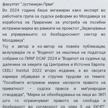
факултет “Јустинијан Први”.
Во 2024 година беше ангажиран како експерт во
работната група за судски реформи во Молдавија за
изработка на Прирачник за употреба на посебни
истражни мерки во рамките на проектот „Зајакнување
на управувањето со безбедносниот сектор во
Молдавија“.
Тој е автор и ко-автор на повеќе публикации,
вклучувајќи ги и “Водичот за ништење на податоци
собрани со ПИМ” DCAF 2024 и “Водичот за судење од
далечина за земјите од Централна и Источна Европа
CEELI Institut 2022 второ издание, а во својата
кариера објавувал и стручни трудови за темите:
“Посебнитe истражни мерки наспроти правото на
приватност – судска пракса и меѓународни
стандарди”, “Мерки за обезбедување на лица во ЗКП
што го ограничуваат правото на слобода и
безбедност во согласност со член 5 од ЕКЧП”,