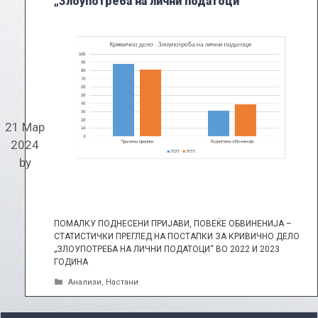
„Злоупотреба на лични податоци“
21 Мар
2024
by
ПОМАЛКУ ПОДНЕСЕНИ ПРИЈАВИ, ПОВЕЌЕ ОБВИНЕНИЈА –
СТАТИСТИЧКИ ПРЕГЛЕД НА ПОСТАПКИ ЗА КРИВИЧНО ДЕЛО
„ЗЛОУПОТРЕБА НА ЛИЧНИ ПОДАТОЦИ“ ВО 2022 И 2023
ГОДИНА
Categories
Анализи
,
Настани