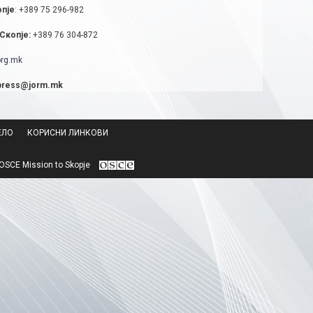
опје
: +389 75 296-982
Скопје:
+389 76 304-872
rg.mk
press@jorm.mk
ЕЛО
КОРИСНИ ЛИНКОВИ
SCE Mission to Skopje