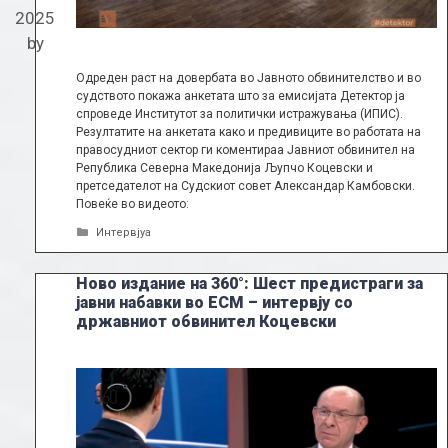
2025
by
Одреден раст на довербата во Јавното обвинителство и во
судството покажа анкетата што за емисијата Детектор ја
спроведе Институтот за политички истражувања (ИПИС).
Резултатите на анкетата како и предивиците во работата на
правосудниот сектор ги коментираа Јавниот обвинител на
Република Северна Македонија Љупчо Коцевски и
претседателот на Судскиот совет Александар Камбовски.
Повеќе во видеото:
Categories
Интервјуа
Ново издание на 360°: Шест предистраги за
јавни набавки во ЕСМ – интервју со
државниот обвинител Коцевски