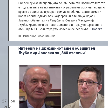
Свесен сум за перцепцијата во јавноста оти Обвинителството
е под влијание на политиката и определени моќници, но цело
време се залагам и уверен сум дека обвинителите сами ги
носат своите одлуки без надворешни влијанија, изјави
Јавниот обвинител на Република Северна Македонија
Љубомир Јовески во новогодишното интервју за државната
агенција МИА. Во интервјуто, Јовески се осврнува …
Повеќе
Categories
Интервјуа
,
Соопштенија
Интервју на државниот јавен обвинител
Љубомир Јовески за „360 степени“
27 Ное
2021