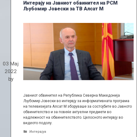
Интервју на Јавниот обвинител на РСМ
Љубомир Јовески за ТВ Алсат М
03 Мај
2022
by
Јавниот обвинител на Република Северна Македонија
Љубомир Јовески во интервју за информативната програма
на телевизијата Алсат М зборуваше за состојбите во Јавното
обвинителство и за повеќе актуелни предмети во
надлежност на обвинителството. Целосното интервју во
видеото подолу.
Categories
Интервјуа