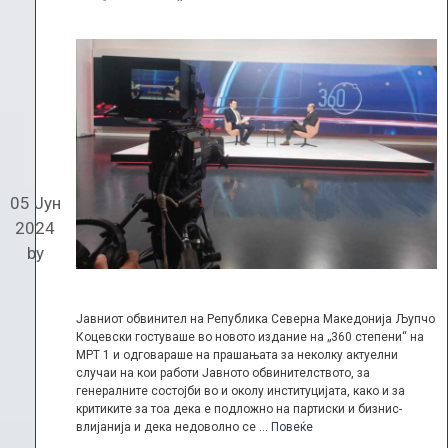
05 Јун
2024
by
Јавниот обвинител на Република Северна Македонија Љупчо
Коцевски гостуваше во новото издание на „360 степени“ на
МРТ 1 и одговараше на прашањата за неколку актуелни
случаи на кои работи Јавното обвинителството, за
генералните состојби во и околу институцијата, како и за
критиките за тоа дека е подложно на партиски и бизнис-
влијанија и дека недоволно се …
Повеќе