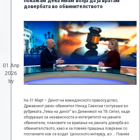
покажам дека имам волја да ја вратам
довербата во обвинителството
01 Апр
2026
by
На 31 Март – Денот на македонското правосудство,
Државниот јавен обвинител Ненад Савески гостуваше во
рубриката „Тема на денот“ во Дневникот на ТВ Сител, каде
зборуваше за независноста и интегритетот на јавните
обвинители, плановите за враќање на јавната доверба во
обвинителството, како и за повеќе прашања поврзани со
постапките кои се водат. Целосното интервју, во …
Повеќе