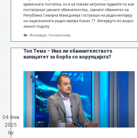
кривичната постапка, но и за повеќе актуелни прдмети по кои
постапуваат јавните обвинителства, Јавниот обвинител на
Република Северна Македонија гостуваше на радио-интервју
на националната радио мрежа Канал 77. Интервјуто во видео
линкот подолу:
Categories
Интервјуа
,
Соопштенија
Toп Тема – Има ли обвинителството
капацитет за борба со корупцијата?
04 Фев
2025
by