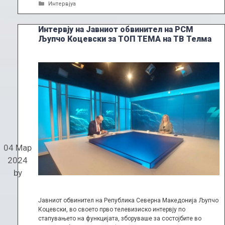
Categories
Интервјуа
Интервју на Јавниот обвинител на РСМ
Љупчо Коцевски за ТОП ТЕМА на ТВ Телма
04 Мар
2024
by
Јавниот обвинител на Република Северна Македонија Љупчо
Коцевски, во своето прво телевизиско интервју по
стапувањето на функцијата, зборуваше за состојбите во