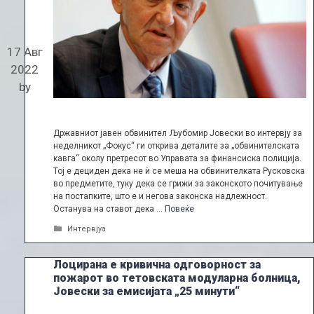
17 Авг
2022
by
Државниот јавен обвинител Љубомир Јовески во интервју за
неделникот „Фокус“ ги открива деталите за „обвинителската
кавга“ околу претресот во Управата за финансиска полиција.
Тој е дециден дека не ѝ се меша на обвинителката Русковска
во предметите, туку дека се грижи за законското почитување
на постапките, што е и негова законска надлежност.
Останува на ставот дека …
Повеќе
Categories
Интервјуа
Лоцирана е кривична одговорност за
пожарот во тетовската модуларна болница,
Јовески за емисијата „25 минути“