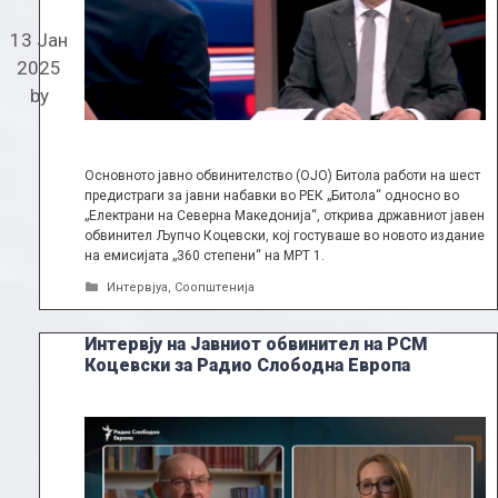
13 Јан
2025
by
Основното јавно обвинителство (ОЈО) Битола работи на шест
предистраги за јавни набавки во РЕК „Битола“ односно во
„Електрани на Северна Македонија“, открива државниот јавен
обвинител Љупчо Коцевски, кој гостуваше во новото издание
на емисијата „360 степени“ на МРТ 1.
Categories
Интервјуа
,
Соопштенија
Интервју на Јавниот обвинител на РСМ
Коцевски за Радио Слободна Европа