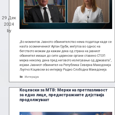
29 Дек
2024
by
„Во моментов Јавното обвинителство нема податоци каде се
наоѓа осомничениот Артан Груби, меѓутоа во однос на
бегството можам да кажам дека од страна на јавниот
обвинител имаше до сите царински органи ставено СТОП
мерка неколку дена пред неговото излегување од државата“,
изјави Јавниот обвинител на Република Северна Македонија
Љупчо Коцевски во интервју Радио Слободна Македонија.
Categories
Интервјуа
Коцевски за МТВ: Мерки на претпазливост
за едно лице, предистражните дејствија
продолжуваат