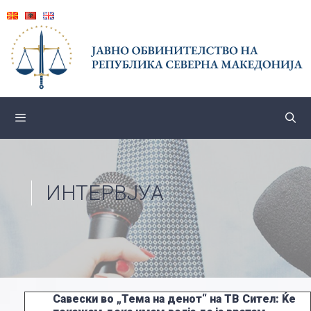
Skip
to
content
ИНТЕРВЈУА
Савески во „Тема на денот“ на ТВ Сител: Ќе