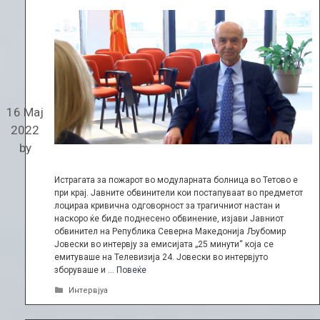
16 Мај
2022
by
Истрагата за пожарот во модуларната болница во Тетово е
при крај. Јавните обвинители кои постапуваат во предметот
лоцираа кривична одговорност за трагичниот настан и
наскоро ќе биде поднесено обвинение, изјави Јавниот
обвинител на Република Северна Македонија Љубомир
Јовески во интервју за емисијата „25 минути“ која се
емитуваше на Телевизија 24. Јовески во интервјуто
зборуваше и …
Повеќе
Categories
Интервјуа