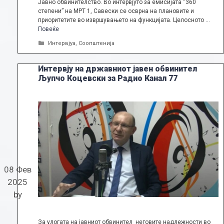
Јавно обвинителство. Во интервјуто за емисијата “360
степени” на МРТ 1, Савески се осврна на плановите и
приоритетите во извршувањето на функцијата. Целосното …
Повеќе
Categories
Интервјуа
,
Соопштенија
Интервју на државниот јавен обвинител
Љупчо Коцевски за Радио Канал 77
08 Фев
2025
by
За улогата на јавниот обвинител неговите надлежности во