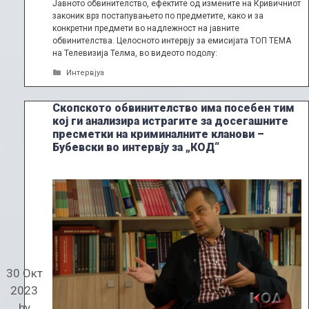
Јавното обвинителство, ефектите од измените на Кривичниот
законик врз постапувањето по предметите, како и за
конкретни предмети во надлежност на јавните
обвинителства. Целосното интервју за емисијата ТОП ТЕМА
на Телевизија Телма, во видеото подолу:
Categories
Интервјуа
Скопското обвинителство има посебен тим
кој ги анализира истрагите за досегашните
пресметки на криминалните кланови –
Бубевски во интервју за „КОД“
30 Окт
2023
by