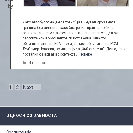
by
Како автобусот на „Беса транс“ ја минувал државната
граница без лиценца, како бил регистиран, како била
оранизирана самата компанијата – ова се само дел од
работите кои во моментов ги истражува Јавното
обвинителство на РСМ, вели јавниот обвинител на РСМ,
Љубомир Јовески, во интервју за „360 степени“. Дел од овие
постапки се вршат во контекст …
Повеќе
Categories
Интервјуа
Page
Page
1
2
Next
→
ОДНОСИ СО ЈАВНОСТА
Соопштенија