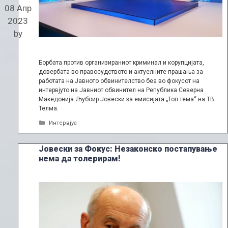
08 Апр
2023
by
Борбата против организираниот криминал и корупцијата,
довербата во правосудството и актуелните прашања за
работата на Јавното обвинителство беа во фокусот на
интервјуто на Јавниот обвинител на Република Северна
Македонија Љубоир Јовески за емисијата „Топ тема“ на ТВ
Телма.
Categories
Интервјуа
Јовески за Фокус: Незаконско постапување
нема да толерирам!