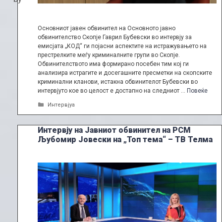
Основниот јавен обвинител на Основното јавно
обвинителство Скопје Гаврил Бубевски во интервју за
емисјата „КОД“ ги појасни аспектите на истражувањето на
престрелките меѓу криминалните групи во Скопје.
Обвинителството има формирано посебен тим кој ги
анализира истрагите и досегашните пресметки на скопските
криминални кланови, истакна обвинителот Бубевски во
интервјуто кое во целост е достапно на следниот …
Повеќе
Categories
Интервјуа
Интервју на Јавниот обвинител на РСМ
Љубомир Јовески на „Топ тема“ – ТВ Телма