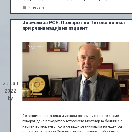
Categories
Интервјуа
Јовески за РСЕ: Пожарот во Тетово почнал
при реанимација на пациент
30 Јан
2022
by
Сегашните вештачења и докази со кои ние располагаме
говорат дека пожарот во Тетовската модуларна болница е
избиен во моментот кога се врши реанимација на еден од
пациентите во оваа болница, вели државниот обвинител