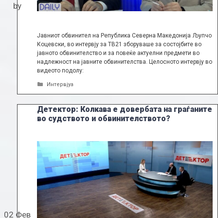
by
Јавниот обвинител на Република Северна Македонија Љупчо
Коцевски, во интервју за ТВ21 зборуваше за состојбите во
јавното обвинителство и за повеќе актуелни предмети во
надлежност на јавните обвинителства. Целосното интервју во
видеото подолу:
Categories
Интервјуа
Детектор: Колкава е довербата на граѓаните
во судството и обвинителството?
02 Фев