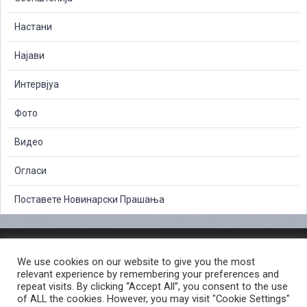
Настани
Најави
Интервјуа
Фото
Видео
Огласи
Поставете Новинарски Прашања
ЗАШТИТА НА ЛИЧНИ ПОДАТОЦИ
We use cookies on our website to give you the most
СЛОБОДЕН ПРИСТАП ДО ИНФОРМАЦИИ ОД ЈАВЕН КАРАКТЕР
relevant experience by remembering your preferences and
ПОСТАПКА ЗА ПРИЈАВА НА КРИВИЧНО ДЕЛО
КОРИСНИ ЛИНКОВИ
repeat visits. By clicking “Accept All”, you consent to the use
of ALL the cookies. However, you may visit "Cookie Settings"
ПОЛИТИКА ЗА ПРИВАТНОСТ ВЕБ СТРАНИЦА