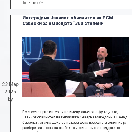
Categories
Интервјуа
Интервју на Јавниот обвинител на РСМ
Савески за емисијата “360 степени”
23 Мар
2026
by
Во своето прво интервју по именувањето на функцијата,
Јавниот обвинител на Република Северна Македонија Ненад
Савески истакна дека се надева дека извршната власт ќе ја
разбере важноста за стабилно и финансиски поддржано