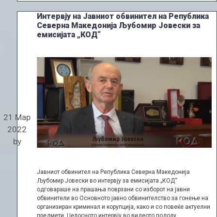
Интервју на Јавниот обвинител на Република
Северна Македонија Љубомир Јовески за
емисијата „КОД“
21 Мар
2022
by
Јавниот обвинител на Република Северна Македонија
Љубомир Јовески во интервју за емисијата „КОД“
одговараше на прашања поврзани со изборот на јавни
обвинители во Основното јавно обвинителство за гонење на
организиран криминал и корупција, како и со повеќе актуелни
предмети. Целосното интервју во видеото подолу.