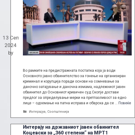
13 Сеп
2024
by
Во рамките на предистражната постапка која ја води
Основното јавно обвинителство за гонење на организиран
криминал и корупција поради основи на сомневање за
даночно затајување и даночна измама, надлежниот јавен
обвинител до Основниот кривичен суд Скопје достави
предлог за определување мерки на претпазливост за едно
лице – одземање на патна исправа и обврска да се …
Повеќе
Categories
Интервјуа
,
Соопштенија
Интервју на државниот јавен обвинител
Коцевски за „360 степени“ на МРТ1