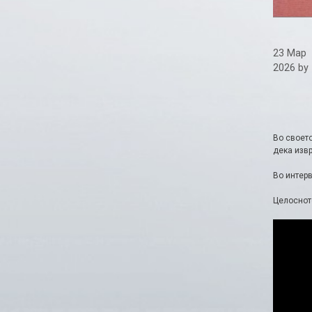
23 Мар
2026
by
Во своет
дека изв
Во интерв
Целосното