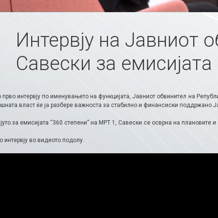
Интервју на Јавниот 
Савески за емисијата 
о прво интервју по именувањето на функцијата, Јавниот обвинител на Репуб
ршната власт ќе ја разбере важноста за стабилно и финансиски поддржано Ј
јуто за емисијата “360 степени” на МРТ 1, Савески се осврна на плановите и
 интервју во видеото подолу.