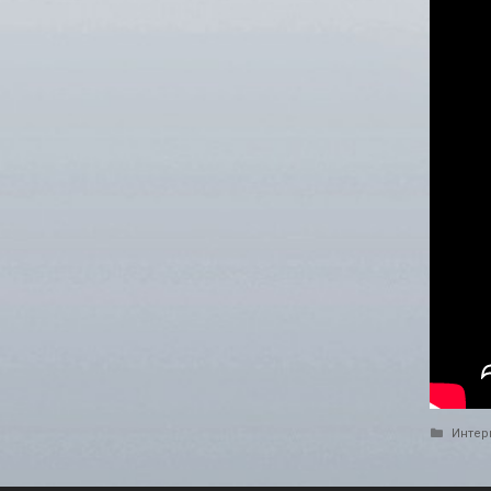
Catego
Интер