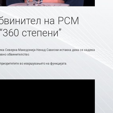
обвинител на РСМ
“360 степени”
лика Северна Македонија Ненад Савески истакна дека се надева
авно обвинителство.
 приоритетите во извршувањето на функцијата.