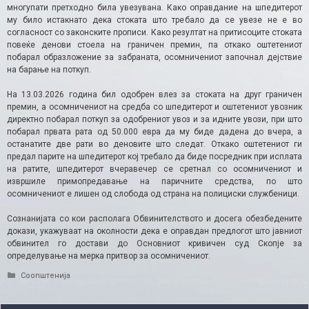
многупати претходно била увезувана. Како оправдание на шпедитерот
му било истакнато дека стоката што требало да се увезе не е во
согласност со законските прописи. Како резултат на притисоците стоката
повеќе денови стоела на граничен премин, па откако оштетениот
побарал образложение за забраната, осомничениот започнал дејствие
на барање на поткуп.
На 13.03.2026 година бил одобрен влез за стоката на друг граничен
премин, а осомничениот на средба со шпедитерот и оштетениот увозник
директно побарал поткуп за одобрениот увоз и за идните увози, при што
побарал првата рата од 50.000 евра да му биде дадена до вчера, а
останатите две рати во деновите што следат. Откако оштетениот ги
предал парите на шпедитерот кој требало да биде посредник при исплата
на ратите, шпедитерот вчеравечер се сретнал со осомничениот и
извршиле примопредавање на паричните средства, по што
осомничениот е лишен од слобода од страна на полициски службеници.
Сознанијата со кои располага Обвинителството и досега обезбедените
докази, укажуваат на околности дека е оправдан предлогот што јавниот
обвинител го достави до Основниот кривичен суд Скопје за
определување на мерка притвор за осомничениот.
Categories
Соопштенија