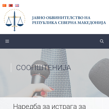
Skip
to
content
СООПШТЕНИЈА
Наредба за истрага за