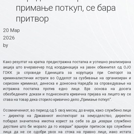
примање поткуп, се бара
притвор
20 Мар
2026
by
Како резултат на кратка предистражна постапка и успешно реализирана
акција што вчеравечер под координација на јавен обвинител од ОЈО
ГОКК ја спроведе Единицата за корупција при Секторот за
криминалистички истраги во Одделот за сузбивање на организиран и
сериозен криминал, денеска е донесена Наредба за спроведување на
истражна постапка против едно лице. Врз основа на досега
обезбедените докази и поднесената кривична пријава на лицето му се
става на товар дека сторило кривично дело „Примање поткуп“.
Осомничениот, во период од 5 овој месец до вчера, како службено лице
– директор на Државниот инспекторат за земјоделство, директно
побарал значителна имотна корист за себе за да „изврши службено
дејствие што би морало да го изврши“ вршејќи притисок врз службени
лица да не се одобри увоз на стока на правно лице, иако истата