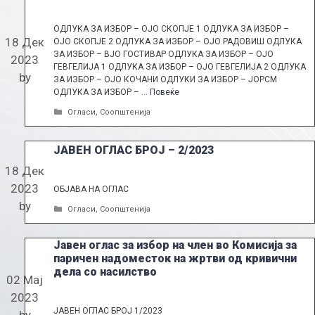
ОДЛУКА ЗА ИЗБОР – ОЈО СКОПЈЕ 1 ОДЛУКА ЗА ИЗБОР –
18 Дек
ОЈО СКОПЈЕ 2 ОДЛУКА ЗА ИЗБОР – ОЈО РАДОВИШ ОДЛУКА
ЗА ИЗБОР – ВЈО ГОСТИВАР ОДЛУКА ЗА ИЗБОР – ОЈО
2023
ГЕВГЕЛИЈА 1 ОДЛУКА ЗА ИЗБОР – ОЈО ГЕВГЕЛИЈА 2 OДЛУКА
by
ЗА ИЗБОР – ОЈО КОЧАНИ ОДЛУКИ ЗА ИЗБОР – ЈОРСМ
OДЛУКА ЗА ИЗБОР – …
Повеќе
Categories
Огласи
,
Соопштенија
ЈАВЕН ОГЛАС БРОЈ – 2/2023
18 Дек
2023
ОБЈАВА НА ОГЛАС
by
Categories
Огласи
,
Соопштенија
Јавен оглас за избор на член во Комисија за
паричен надоместок на жртви од кривични
дела со насилство
02 Мај
2023
ЈАВЕН ОГЛАС БРОЈ 1/2023
by