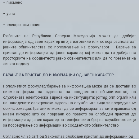
– писмено
– усно
– електронски запис
Граѓаните на Република Северна Македонија можат да добијат
информација од јавен карактер што ја изготвиле или со која располагаат
јавните обвинителства со пополнување на формуларот – Барање за
пристап до информации од јавен карактер, кој можат да го добијат во
просториите на соодветното јавно обвинителство или да го преземат на
линкот подолу:
БАРАЊЕ ЗА ПРИСТАП ДО ИНФОРМАЦИИ ОД ЈАВЕН КАРАКТЕР
Пополнетиот формулар/барање за информација може да се достави во
писмена форма на адресата на соодветното обвинителство, на
службената електронска адреса на институцијата: jorm@jorm.org.mk или
на наведените електронски адреси на службените лица за посредување
со информации. Граѓаните можат да се информираат за сите прашања од
нивен интерес што се поврзани со правото за слободен пристап до
информации од јавен карактер на телефонскиот број на службеното лице
за посредување со информации во соодветното обвинителство.
Согласно чл.36 ст.1 од Законот за слободен пристап до информации од