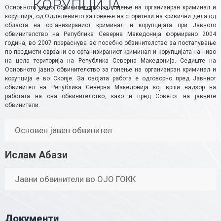
КОРУПЦИЈА
Основното јавно обвинителство за гонење на организиран криминал и
корупција, од Одделението за гонење на сторители на кривични дела од
областа на организираниот криминал и корупцијата при Јавното
обвинителство на Република Северна Македонија формирано 2004
година, во 2007 прераснува во посебно обвинителство за постапување
по предмети сврзани со организираниот криминал и корупцијата на ниво
на цела територија на Република Северна Македонија. Седиште на
Основното јавно обвинителство за гонење на организиран криминал и
корупција е во Скопје. За својата работа е одговорно пред Јавниот
обвинител на Република Северна Македонија кој врши надзор на
работата на ова обвинителство, како и пред Советот на јавните
обвинители.
Основен јавен обвинител
Ислам Абази
Јавни обвинители во ОЈО ГОКК
Документи