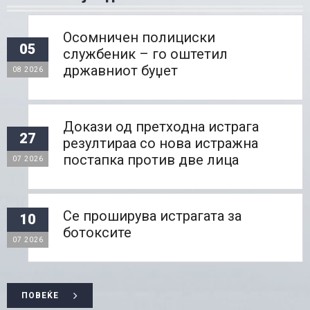
Осомничен полициски
05
службеник – го оштетил
државниот буџет
08 2026
Докази од претходна истрага
27
резултираа со нова истражна
постапка против две лица
07 2026
Се проширува истрагата за
10
ботоксите
07 2026
ПОВЕЌЕ