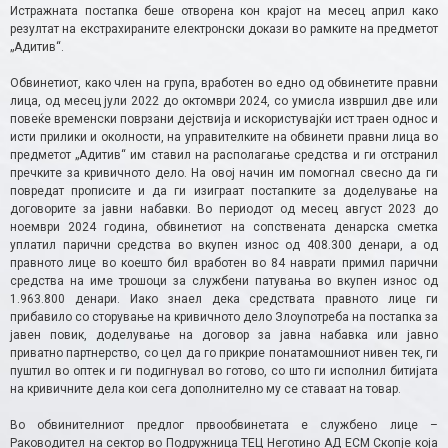
Истражната постапка беше отворена кон крајот на месец април како
резултат на екстрахираните електронски докази во рамките на предметот
„Адитив“.
Обвинетиот, како член на група, вработен во едно од обвинетите правни
лица, од месец јули 2022 до октомври 2024, со умисла извршил две или
повеќе временски поврзани дејствија и искористувајќи ист траен однос и
исти прилики и околности, на управителките на обвинети правни лица во
предметот „Адитив“ им ставил на располагање средства и ги отстранил
пречките за кривичното дело. На овој начин им помогнал свесно да ги
повредат прописите и да ги изиграат постапките за доделување на
договорите за јавни набавки. Во периодот од месец август 2023 до
ноември 2024 година, обвинетиот на сопствената денарска сметка
уплатил парични средства во вкупен износ од 408.300 денари, а од
правното лице во коешто бил вработен во 84 наврати примил парични
средства на име трошоци за службени патувања во вкупен износ од
1.963.800 денари. Иако знаел дека средствата правното лице ги
прибавило со сторување на кривичното дело Злоупотреба на постапка за
јавен повик, доделување на договор за јавна набавка или јавно
приватно партнерство, со цел да го прикрие понатамошниот нивен тек, ги
пуштил во оптек и ги подигнувал во готово, со што ги исполнил битијата
на кривичните дела кои сега дополнително му се ставаат на товар.
Во обвинителниот предлог првообвинетата е службено лице –
Раководител на сектор во Подружница ТЕЦ Неготино АД ЕСМ Скопје која