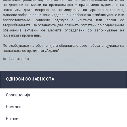
предложени се мерки на претпазливост – привремено одземање на
патна или друга исправа за преминување на државната граница,
односно забрана за нејзино издавање и забрана за приближување или
воспоставување, односно одржување контакти или врски со
второобвинетата. За останатите две обвинети опфатени со поднесените
обвиненија активни се мерките определени со започнување на
постапката против нив.
По одобрување на обвиненијата обвинителството побара спојување на
постапката со предметот „Адитив“.
Categories
Соопштенија
ОДНОСИ СО ЈАВНОСТА
Соопштенија
Настани
Најави