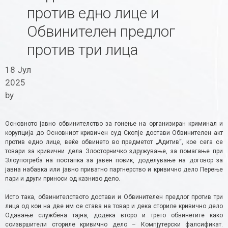
против едно лице и
Обвинителен предлог
против три лица
18 Јул
2025
by
Основното јавно обвинителство за гонење на организиран криминал и
корупција до Основниот кривичен суд Скопје достави Обвинителен акт
против едно лице, веќе обвинето во предметот „Адитив“, кое сега се
товари за кривични дела Злосторничко здружување, за помагање при
Злоупотреба на постапка за јавен повик, доделување на договор за
јавна набавка или јавно приватно партнерство и кривично дело Перење
пари и други приноси од казниво дело.
Исто така, обвинителството достави и Обвинителен предлог против три
лица од кои на две им се става на товар и дека сториле кривично дело
Одавање службена тајна, додека второ и трето обвинетите како
соизвршители сториле кривично дело – Компјутерски фалсификат.