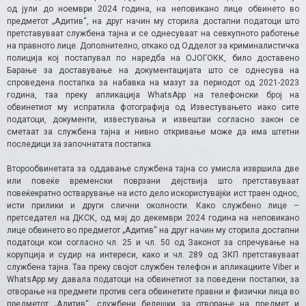
од јули до ноември 2024 година, на неповикано лице обвинето во
предметот „Адитив“, на друг начин му сторила достапни податоци што
претставуваат службена тајна и се однесуваат на севкупното работење
на правното лице. Дополнително, откако од Одделот за криминалистичка
полиција кој постапувал по наредба на ОЈОГОКК, било доставено
Барање за доставување на документацијата што се однесува на
спроведена постапка за набавка на мазут за периодот од 2021-2023
година, таа преку апликација WhatsApp на телефонски број на
обвинетиот му испратила фотографија од Известувањето иако сите
податоци, документи, известувања и извештаи согласно закон се
сметаат за службена тајна и нивно откривање може да има штетни
последици за започнатата постапка.
Второобвинетата за оддавање службена тајна со умисла извршила две
или повеќе временски поврзани дејствија што претставуваат
повеќекратно остварување на исто дело искористувајќи ист траен однос,
исти прилики и други слични околности. Како службено лице –
претседател на ДКСК, од мај до декември 2024 година на неповикано
лице обвинето во предметот „Адитив“ на друг начин му сторила достапни
податоци кои согласно чл. 25 и чл. 50 од Законот за спречување на
корупција и судир на интереси, како и чл. 289 од ЗКП претставуваат
службена тајна. Таа преку својот службен телефон и апликациите Viber и
WhatsApp му давала податоци на обвинетиот за поведени постапки, за
отворање на предмети против сега обвинетите правни и физички лица во
предметот „Адитив“, службени белешки за отворање на предмет и