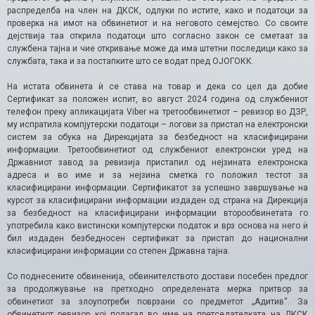
распределба на член на ДКСК, одлуки по истите, како и податоци за
проверка на имот на обвинетиот и на неговото семејство. Со своите
дејствија таа открила податоци што согласно закон се сметаат за
службена тајна и чие откривање може да има штетни последици како за
службата, така и за постапките што се водат пред ОЈОГОКК.
На истата обвинета ѝ се става на товар и дека со цел да добие
Сертификат за положен испит, во август 2024 година од службениот
телефон преку апликацијата Viber на третообвинетиот – ревизор во ДЗР,
му испратила компјутерски податоци – логови за пристап на електронски
систем за обука на Дирекцијата за безбедност на класифицирани
информации. Третообвинетиот од службениот електронски уред на
Државниот завод за ревизија пристапил од нејзината електронска
адреса и во име и за нејзина сметка го положил тестот за
класифицирани информации. Сертификатот за успешно завршување на
курсот за класифицирани информации издаден од страна на Дирекција
за безбедност на класифицирани информации второобвинетата го
употребила како вистински компјутерски податок и врз основа на него ѝ
бил издаден безбедносен сертификат за пристап до национални
класифицирани информации со степен Државна тајна.
Со поднесените обвиненија, обвинителството достави посебен предлог
за продолжување на претходно определената мерка притвор за
обвинетиот за злоупотреби поврзани со предметот „Адитив“. За
обвинетиот ревизор кој полагал во име на претседателката на ДКСК