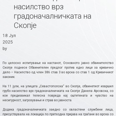
насилство врз
градоначалничката на
Скопје
18 Јул
2025
by
По целосно испитување на настанот, Основното јавно обвинителство
Скопје поднесе Обвинителен предлог против едно лице за кривично
дело – Насилство од член 386 став 3 во врска со став 1 од Кривичниот
законик.
На 11 јули, на улицата „Севастополска“ во Скопје, обвинетиот извршил
грубо насилство врз градоначалничката на Скопје Данела Арсовска, со
кое предизвикал телесна повреда кај оштетената и чувство на
несигурност, загрозување и страв во јавноста.
Додека градоначалничката заедно со овластени службени лица,
присуствувала на локација по претходна пријава на граѓани во врска со