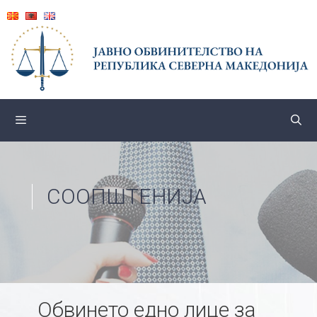
Skip
to
content
СООПШТЕНИЈА
Обвинето едно лице за