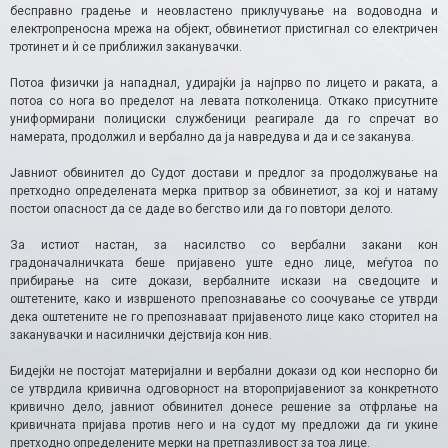
бесправно градење и неовластено приклучување на водоводна и
електропреносна мрежа на објект, обвинетиот пристигнал со електричен
тротинет и ѝ се приближил заканувачки.
Потоа физички ја нападнал, удирајќи ја најпрво по лицето и раката, а
потоа со нога во пределот на левата потколеница. Откако присутните
униформирани полициски службеници реагирале да го спречат во
намерата, продолжил и вербално да ја навредува и да и се заканува.
Јавниот обвинител до Судот достави и предлог за продолжување на
претходно определената мерка притвор за обвинетиот, за кој и натаму
постои опасност да се даде во бегство или да го повтори делото.
За истиот настан, за насилство со вербални закани кон
градоначалничката беше пријавено уште едно лице, меѓутоа по
прибирање на сите докази, вербалните искази на сведоците и
оштетените, како и извршеното препознавање со соочување се утврди
дека оштетените не го препознаваат пријавеното лице како сторител на
заканувачки и насилнички дејствија кон нив.
Бидејќи не постојат материјални и вербални докази од кои неспорно би
се утврдила кривична одговорност на второпријавениот за конкретното
кривично дело, јавниот обвинител донесе решение за отфрлање на
кривичната пријава против него и на судот му предложи да ги укине
претходно определените мерки на претпазливост за тоа лице.