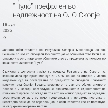
“Пулс” префрлен во
надлежност на ОЈО Скопје
18 Јул
2025
by
Јавното обвинителство на Република Северна Македонија донесе
Решение со кое го определи Основното јавно обвинителство Скопје за
стварно и месно надлежно обвинителство во предметот за пожарот во
кочанската дискотека “Пулс”.
Одлуката е донесена имајќи го предвид Решението на Советот за
казниви дела при Врховниот суд КР-35/25, со кое за стварно и месно
надлежен суд за постапување по предметот го определи Основниот
кривичен суд Скопје. Воедно, решението на Јавното обвинителство е
донесено и заради обезбедување економичност и единственост на
кривичниот прогон, со оглед на тоа што во истиот предмет за одредени
осомничени се уште се води предистражна и истражна постапка и
неопходно беше да се определи јавно обвинителство кое ќе постапува
за овој кривично-правен настан.