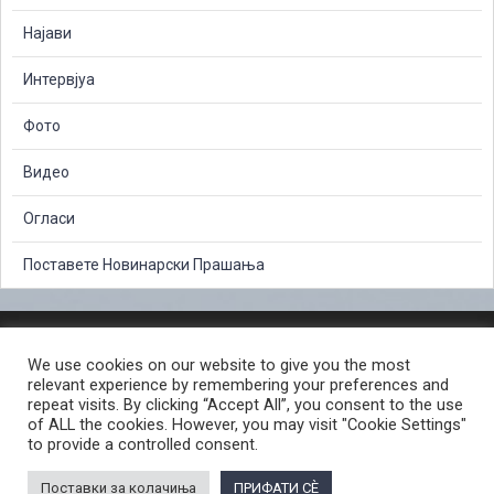
Најави
Интервјуа
Фото
Видео
Огласи
Поставете Новинарски Прашања
ЗАШТИТА НА ЛИЧНИ ПОДАТОЦИ
We use cookies on our website to give you the most
СЛОБОДЕН ПРИСТАП ДО ИНФОРМАЦИИ ОД ЈАВЕН КАРАКТЕР
relevant experience by remembering your preferences and
ПОСТАПКА ЗА ПРИЈАВА НА КРИВИЧНО ДЕЛО
КОРИСНИ ЛИНКОВИ
repeat visits. By clicking “Accept All”, you consent to the use
of ALL the cookies. However, you may visit "Cookie Settings"
ПОЛИТИКА ЗА ПРИВАТНОСТ ВЕБ СТРАНИЦА
to provide a controlled consent.
ПОЛИТИКА ЗА КОРИСТЕЊЕ КОЛАЧИЊА ВЕБ СТРАНА
Поставки за колачиња
ПРИФАТИ СÈ