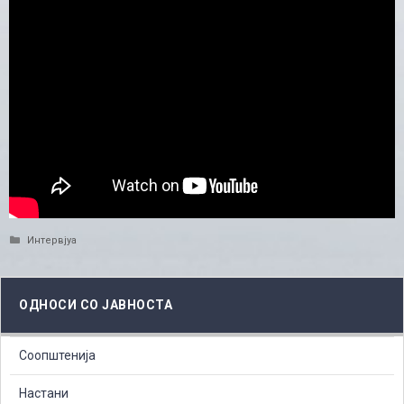
Categories
Интервјуа
ОДНОСИ СО ЈАВНОСТА
Соопштенија
Настани