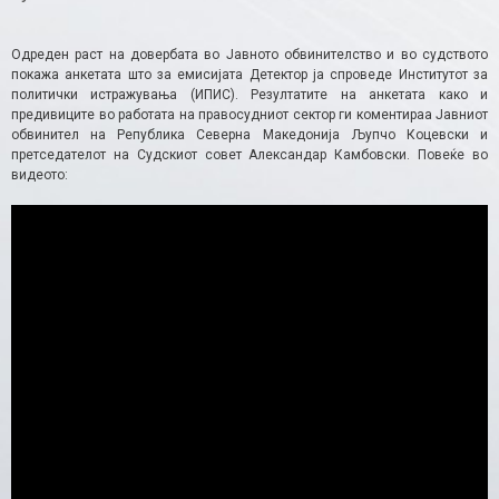
Одреден раст на довербата во Јавното обвинителство и во судството
покажа анкетата што за емисијата Детектор ја спроведе Институтот за
политички истражувања (ИПИС). Резултатите на анкетата како и
предивиците во работата на правосудниот сектор ги коментираа Јавниот
обвинител на Република Северна Македонија Љупчо Коцевски и
претседателот на Судскиот совет Александар Камбовски. Повеќе во
видеото: