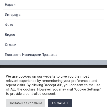
Најави
Интервјуа
Фото
Видео
Огласи
Поставете Новинарски Прашања
ЗАШТИТА НА ЛИЧНИ ПОДАТОЦИ
We use cookies on our website to give you the most
СЛОБОДЕН ПРИСТАП ДО ИНФОРМАЦИИ ОД ЈАВЕН КАРАКТЕР
relevant experience by remembering your preferences and
ПОСТАПКА ЗА ПРИЈАВА НА КРИВИЧНО ДЕЛО
КОРИСНИ ЛИНКОВИ
repeat visits. By clicking “Accept All”, you consent to the use
of ALL the cookies. However, you may visit "Cookie Settings"
ПОЛИТИКА ЗА ПРИВАТНОСТ ВЕБ СТРАНИЦА
to provide a controlled consent.
ПОЛИТИКА ЗА КОРИСТЕЊЕ КОЛАЧИЊА ВЕБ СТРАНА
Поставки за колачиња
ПРИФАТИ СÈ
© 2026 ЈАВНО ОБВИНИТЕЛСТВО НА РЕПУБЛИКА СЕВЕРНА МАКЕДОНИЈА •