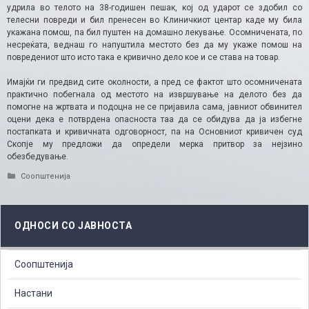
удрила во телото на 38-годишен пешак, кој од ударот се здобил со
телесни повреди и бил пренесен во Клиничкиот центар каде му била
укажана помош, па бил пуштен на домашно лекување. Осомничената, по
несреќата, веднаш го напуштила местото без да му укаже помош на
повредениот што исто така е кривично дело кое и се става на товар.
Имајќи ги предвид сите околности, а пред се фактот што осомничената
практично побегнала од местото на извршување на делото без да
помогне на жртвата и подоцна не се пријавила сама, јавниот обвинител
оцени дека е потврдена опасноста таа да се обидува да ја избегне
постапката и кривичната одговорност, па на Основниот кривичен суд
Скопје му предложи да определи мерка притвор за нејзино
обезбедување.
Categories
Соопштенија
ОДНОСИ СО ЈАВНОСТА
Соопштенија
Настани