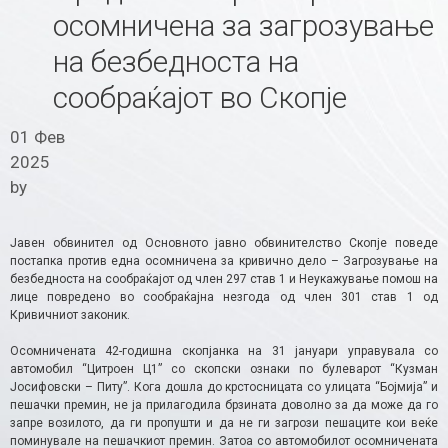
осомничена за загрозување
на безбедноста на
сообраќајот во Скопје
01 Фев
2025
by
Јавен обвинител од Основното јавно обвинителство Скопје поведе
постапка против една осомничена за кривично дело – Загрозување на
безбедноста на сообраќајот од член 297 став 1 и Неукажување помош на
лице повредено во сообраќајна незгода од член 301 став 1 од
Кривичниот законик.
Осомничената 42-годишна скопјанка на 31 јануари управувала со
автомобил “Цитроен Ц1” со скопски ознаки по булеварот “Кузман
Јосифовски – Питу”. Кога дошла до крстосницата со улицата “Бојмија” и
пешачки премин, не ја прилагодила брзината доволно за да може да го
запре возилото, да ги пропушти и да не ги загрози пешаците кои веќе
поминувале на пешачкиот премин. Затоа со автомобилот осомничената