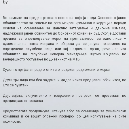
by
Во рамките на предистражната постапка која ја води Основното јавно
обвинителство за гонење на организиран криминал и корупција поради
основи на сомневање за даночно затајување и даночна измама,
надлежниот јавен обвинител до Основниот кривичен суд Скопје достави
предлог за определување мерки на претпазливост за едно лице –
одземање на патна исправа и обврска да се јавува повремено на
определено службено лице или кај надлежен орган, рече Јавниот
обвинител на Република Северна Македонија Љупчо Коцевски во
вечерашното гостување во Дневникот на МТВ.
Судот го прифати предлогот и ги определи предложените мерки.
Други три лица кои беа задржани дадоа исказ пред јавен обвинител, по
што се пуштени.
Дејствијата, вклучително и извршените претреси, се преземаат во
предистражна постапка.
Предистрагата продолжува. Станува збор за сомненија за финансиски
криминал и се вршат опсежни проверки со цел испитување на сите
околности.