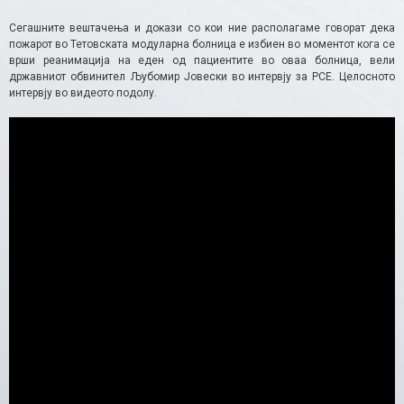
Сегашните вештачења и докази со кои ние располагаме говорат дека
пожарот во Тетовската модуларна болница е избиен во моментот кога се
врши реанимација на еден од пациентите во оваа болница, вели
државниот обвинител Љубомир Јовески во интервју за РСЕ. Целосното
интервју во видеото подолу.