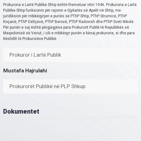
Prokuroria e Lartë Publike Shtip është themeluar vitin 1946. Prokuroria e Lartë
Publike Shtip funksionin për rajonin e Gjykatës së Apelit në Shtip, me
juridiksion për mbikëqyrjen e punës së PThP Shtip, PThP Strumicë, PThP
Koçanë, PThP Dellçevë, PThP Berovë, PThP Radovish dhe PThP Sveti Nikole.
Për punën e saj është përgjegjëse para Prokurorit Publik të Republikës së
Maqedonisë së Veriut, i cili e mbikëqyr punën e kësaj prokurorie, si dhe para
Këshillit të Prokurorëve Publikë.
Prokuror i Lartë Publik
Mustafa Hajrulahi
Prokurorët Publikë në PLP Shkup
Dokumentet