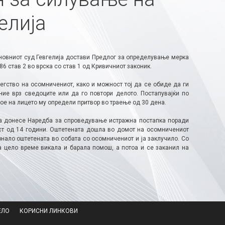
елија
сновниот суд Гевгелија достави Предлог за определување мерка
6 став 2 во врска со став 1 од Кривичниот законик.
егство на осомничениот, како и можност тој да се обиде да ги
ние врз сведоците или да го повтори делото. Постапувајќи по
ое на лицето му определи притвор во траење од 30 дена.
ија донесе Наредба за спроведување истражна постапка поради
ст од 14 години. Оштетената дошла во домот на осомничениот
рнало оштетената во собата со осомничениот и ја заклучило. Со
а цело време викала и барала помош, а потоа и се заканил на
ЕЛО
КОРИСНИ ЛИНКОВИ