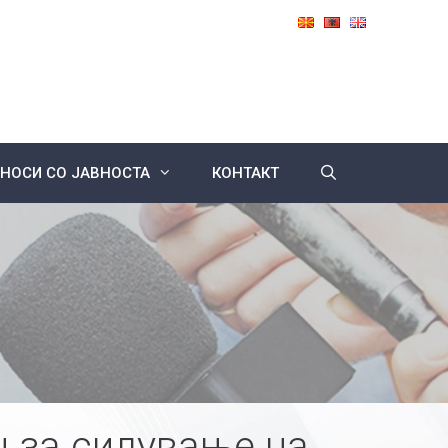
НОСИ СО ЈАВНОСТА
КОНТАКТ
н за силување на