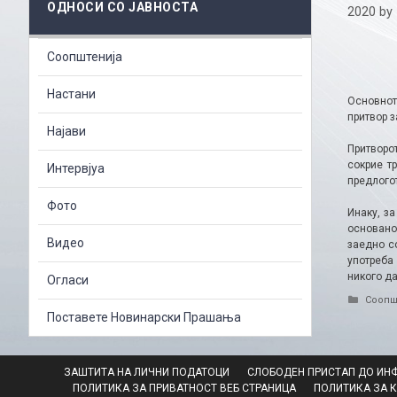
ОДНОСИ СО ЈАВНОСТА
2020
by
Соопштенија
Настани
Основнот
притвор з
Најави
Притворо
сокрие т
Интервјуа
предлогот
Фото
Инаку, з
основано
Видео
заедно со
употреба
никого да
Огласи
Catego
Соопш
Поставете Новинарски Прашања
ЗАШТИТА НА ЛИЧНИ ПОДАТОЦИ
СЛОБОДЕН ПРИСТАП ДО ИН
ПОЛИТИКА ЗА ПРИВАТНОСТ ВЕБ СТРАНИЦА
ПОЛИТИКА ЗА 