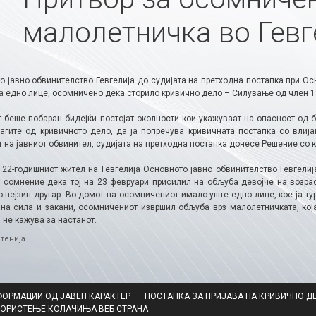
малолетничка во Гевг
о јавно обвинителство Гевгелија до судијата на претходна постапка при О
а едно лице, осомничено дека сторило кривично дело – Силување од член 18
т беше побаран бидејќи постојат околности кои укажуваат на опасност од б
рагите од кривичното дело, да ја попречува кривичната постапка со влија
 на јавниот обвинител, судијата на претходна постапка донесе Решение со к
а 22-годишниот жител на Гевгелија Основното јавно обвинителство Гевгел
 сомнение дека тој на 23 февруари присилил на обљуба девојче на возра
 нејзин другар. Во домот на осомничениот имало уште едно лице, кое ја ту
 на сила и закани, осомничениот извршил обљуба врз малолетничката, кој
 не кажува за настанот.
ries
тенија
ФОРМАЦИИ ОД ЈАВЕН КАРАКТЕР
ПОСТАПКА ЗА ПРИЈАВА НА КРИВИЧНО Д
КОРИСТЕЊЕ КОЛАЧИЊА ВЕБ СТРАНА