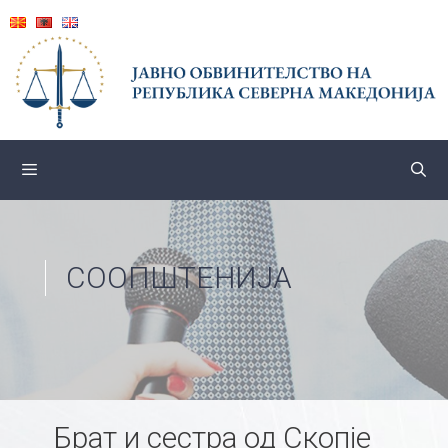
Skip
to
content
СООПШТЕНИЈА
Брат и сестра од Скопје