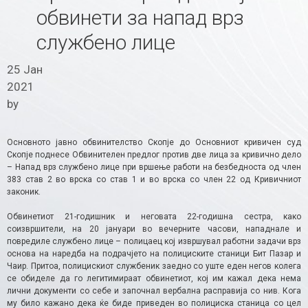
обвинети за напад врз
службено лице
25 Јан
2021
by
Основното јавно обвинителство Скопје до Основниот кривичен суд
Скопје поднесе Обвинителен предлог против две лица за кривично дело
– Напад врз службено лице при вршење работи на безбедноста од член
383 став 2 во врска со став 1 и во врска со член 22 од Кривичниот
законик.
Обвинетиот 21-годишник и неговата 22-годишна сестра, како
соизвршители, на 20 јануари во вечерните часови, нападнале и
повредиле службено лице – полицаец кој извршувал работни задачи врз
основа на наредба на подрачјето на полициските станици Бит Пазар и
Чаир. Притоа, полицискиот службеник заедно со уште еден негов колега
се обиделе да го легитимираат обвинетиот, кој им кажал дека нема
лични документи со себе и започнал вербална расправија со нив. Кога
му било кажано дека ќе биде приведен во полициска станица со цел