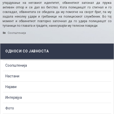
утврдување на неговиот идентитет, обвинетиот запонал да пружа
активен отпор и се дал во бегство. Кога полицаецот го стигнал и го
совладал, обвинетата се обидела да му помогне на својот брат, па му
задала неколку удари и гребаници на полицискиот службеник. Во тој
момент и обвинетиот повторно започнал да го удира полицаецот со
тупаници по главата и градите, нанесувајќи му телесни повреди.​
Categories
Соопштенија
ОДНОСИ СО ЈАВНОСТА
Соопштенија
Настани
Најави
Интервјуа
Фото