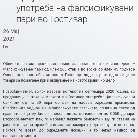
употреба на фалсификувани
пари во Гостивар
26 Мај
2021
by
Обвинителен акт против едно лице за продолжено кривично дело –
Фалсификување пари од член 268 став 1 во врска со член 45 поднесе
Основното јавно обвинителство Гостивар, додека уште едно лице се
товари за помагање при извршување на истото кривично дело.
Првообвинетиот, во три наврати во текот на септември 2020 година, во
продавници, аптеки и маркети во Гостивар употребил фалсификувани
банкноти од по 50 евра со цел да набави одредени производи.
Вработените веднаш не ја забележувале разликата, со што на секое од
правните лица му била нанесена штета во износ од по 3.050 денари.
Второобвинетиот, пак, ги набавил лажните банкноти и му ги ставил на
располагање на првообвинетиот со намера тој да ги пушти во оптек.
Притоа го возел до одредените локации и го чекал надвор од
наведените места.​