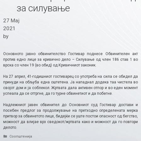
за силување
27 Мај
2021
by
Основното јавно обвинителство Гостивар поднесе Обвинителен акт
против едно лице за кривично дело – Силување од член 186 став 1 во
врска со член 19 (во обид) од Кривичниот законик.
На 27 април, 41-годишниот гостиварец со употреба на сила се обидел да
принуди на обљуба една оштетена. Ја нападнал додека таа чистела во
својот дом и ја соблекол. Жртвата дала активен отпор и во еден момент
успеала да се оттргне, да го турне обвинетиот и да побегне.
Надлежниот јавен обвинител до Основниот суд Гостивар достави и
посебен предлог за продолжување на претходно определената мерка
притвор за обвинетото лице, бидејќи се уште постои опасност од бегство,
можност да влијае врз сведокот/жртвата како и можност да го повтори
делото.​
Categories
Соопштенија