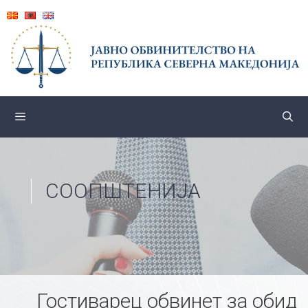
Skip
to
content
СООПШТЕНИЈА
Гостиварец обвинет за обид