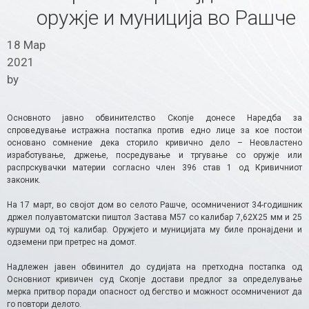
оружје и муниција во Рашче
18 Мар
2021
by
Основното јавно обвинителство Скопје донесе Наредба за
спроведување истражна постапка против едно лице за кое постои
основано сомнение дека сторило кривично дело – Неовластено
изработување, држење, посредување и тргување со оружје или
распрскувачки материи согласно член 396 став 1 од Кривичниот
законик.
На 17 март, во својот дом во селото Рашче, осомничениот 34-годишник
држел полуавтоматски пиштол Застава М57 со калибар 7,62Х25 мм и 25
куршуми од тој калибар. Оружјето и муницијата му биле пронајдени и
одземени при претрес на домот.
Надлежен јавен обвинител до судијата на претходна постапка од
Основниот кривичен суд Скопје достави предлог за определување
мерка притвор поради опасност од бегство и можност осомничениот да
го повтори делото.