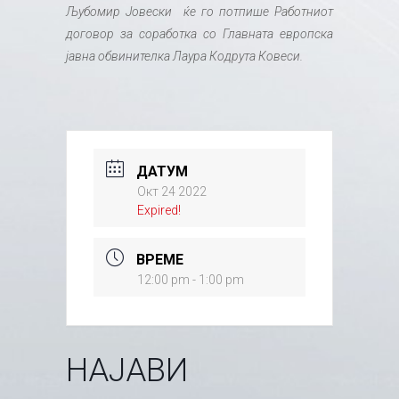
Љубомир Јовески ќе го потпише Работниот
договор за соработка со Главната европска
јавна обвинителка Лаура Кодрута Ковеси.
ДАТУМ
Окт 24 2022
Expired!
ВРЕМЕ
12:00 pm - 1:00 pm
НАЈАВИ