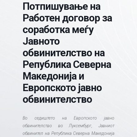
Потпишување на
Работен договор за
соработка меѓу
Јавното
обвинителство на
Република Северна
Македонија и
Европското јавно
обвинителство
Во седиштето на Европското јавно
обвинителство во Луксембург, Јавниот
обвинител на Република Северна Македонија