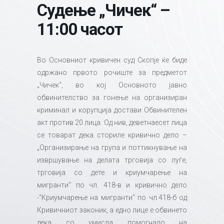
Судење „Чичек“ –
11:00 часот
Во Основниот кривичен суд Скопје ќе биде
одржано првото рочиште за предметот
„Чичек“, во кој Основното јавно
обвинителство за гонење на организиран
криминал и корупција достави Обвинителен
акт против 20 лица. Од нив, деветнаесет лица
се товарат дека сториле кривично дело –
„Организирање на група и поттикнување на
извршување на делата трговија со луѓе,
трговија со дете и криумчарење на
мигранти“ по чл. 418-в и кривично дело
-“Криумчарење на мигранти“ по чл.418-б од
Кривичниот законик, а едно лице е обвинето
дека со умисла помогнало на