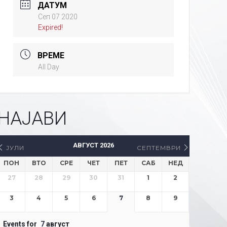
ДАТУМ
Сеп 07 2020
Expired!
ВРЕМЕ
All Day
НАЈАВИ
АВГУСТ 2026
ЈУЛИ
СЕПТЕМВРИ
ПОН
ВТО
СРЕ
ЧЕТ
ПЕТ
САБ
НЕД
27
28
29
30
31
1
2
3
4
5
6
7
8
9
Events for
7
август