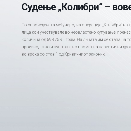
Судење „Колибри“ – вове
По спроведената меѓународна операција „Колибри“ на т
лица кои учествувале во неовластено купување, прене
количина од 698.758,1 грам. На лицата им се става на 
производство и пуштање во промет на наркотични дроги
во врска со став 1 од Кривичниот законик.