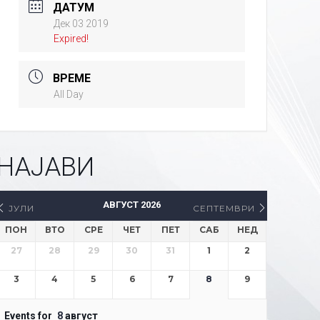
ДАТУМ
Дек 03 2019
Expired!
ВРЕМЕ
All Day
НАЈАВИ
АВГУСТ 2026
ЈУЛИ
СЕПТЕМВРИ
ПОН
ВТО
СРЕ
ЧЕТ
ПЕТ
САБ
НЕД
27
28
29
30
31
1
2
3
4
5
6
7
8
9
Events for
8
август