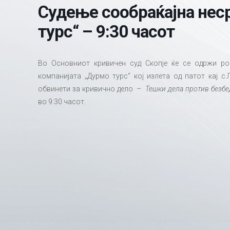
Судење сообраќајна неср
турс“ – 9:30 часот
Во Основниот кривичен суд Скопје ќе се одржи ро
компанијата „Дурмо турс“ кој излета од патот кај с
обвинети за кривично дело –
Тешки дела против безбед
во 9:30 часот.