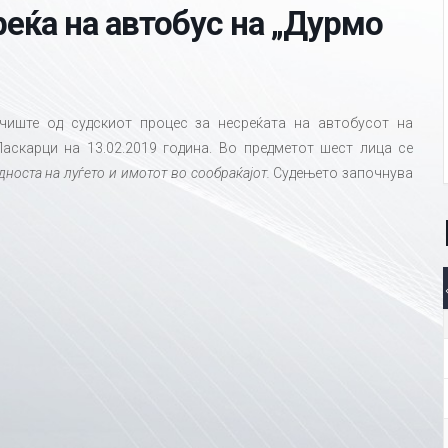
еќа на автобус на „Дурмо
чиште од судскиот процес за несреќата на автобусот на
.Ласкарци на 13.02.2019 година. Во предметот шест лица се
носта на луѓето и имотот во сообраќајот.
Судењето започнува