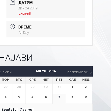
ДАТУМ
Дек 24 2019
Expired!
ВРЕМЕ
All Day
НАЈАВИ
АВГУСТ 2026
ЈУЛИ
СЕПТЕМВРИ
ПОН
ВТО
СРЕ
ЧЕТ
ПЕТ
САБ
НЕД
27
28
29
30
31
1
2
3
4
5
6
7
8
9
Events for
7
август