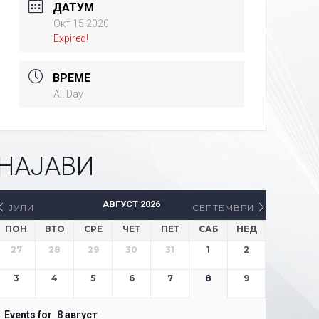
ДАТУМ
Окт 15 2020
Expired!
ВРЕМЕ
All Day
НАЈАВИ
АВГУСТ 2026
ЈУЛИ
СЕПТЕМВРИ
ПОН
ВТО
СРЕ
ЧЕТ
ПЕТ
САБ
НЕД
27
28
29
30
31
1
2
3
4
5
6
7
8
9
Events for
8
август