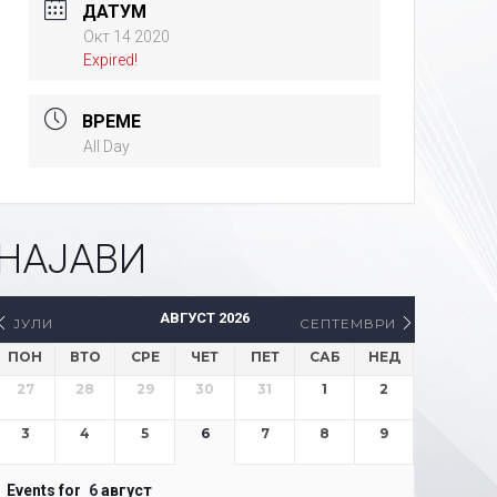
ДАТУМ
Окт 14 2020
Expired!
ВРЕМЕ
All Day
НАЈАВИ
АВГУСТ 2026
ЈУЛИ
СЕПТЕМВРИ
ПОН
ВТО
СРЕ
ЧЕТ
ПЕТ
САБ
НЕД
27
28
29
30
31
1
2
3
4
5
6
7
8
9
Events for
6
август