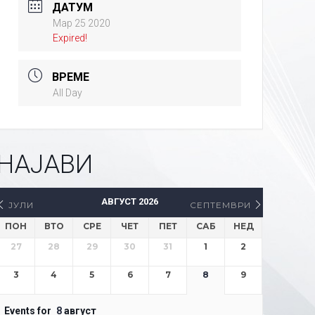
ДАТУМ
Мар 25 2020
Expired!
ВРЕМЕ
All Day
НАЈАВИ
АВГУСТ 2026
ЈУЛИ
СЕПТЕМВРИ
ПОН
ВТО
СРЕ
ЧЕТ
ПЕТ
САБ
НЕД
27
28
29
30
31
1
2
3
4
5
6
7
8
9
Events for
8
август