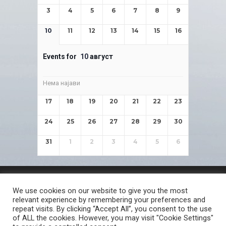
3
4
5
6
7
8
9
10
11
12
13
14
15
16
Events for
10
август
Нема најави
17
18
19
20
21
22
23
24
25
26
27
28
29
30
31
1
2
3
4
5
6
ЗАШТИТА НА ЛИЧНИ ПОДАТОЦИ
We use cookies on our website to give you the most
СЛОБОДЕН ПРИСТАП ДО ИНФОРМАЦИИ ОД ЈАВЕН КАРАКТЕР
relevant experience by remembering your preferences and
ПОСТАПКА ЗА ПРИЈАВА НА КРИВИЧНО ДЕЛО
КОРИСНИ ЛИНКОВИ
repeat visits. By clicking “Accept All”, you consent to the use
of ALL the cookies. However, you may visit "Cookie Settings"
ПОЛИТИКА ЗА ПРИВАТНОСТ ВЕБ СТРАНИЦА