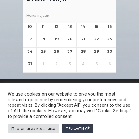
Нема најави
10
11
12
13
14
15
16
17
18
19
20
21
22
23
24
25
26
27
28
29
30
31
1
2
3
4
5
6
ЗАШТИТА НА ЛИЧНИ ПОДАТОЦИ
We use cookies on our website to give you the most
СЛОБОДЕН ПРИСТАП ДО ИНФОРМАЦИИ ОД ЈАВЕН КАРАКТЕР
relevant experience by remembering your preferences and
ПОСТАПКА ЗА ПРИЈАВА НА КРИВИЧНО ДЕЛО
КОРИСНИ ЛИНКОВИ
repeat visits. By clicking “Accept All”, you consent to the use
of ALL the cookies. However, you may visit "Cookie Settings"
ПОЛИТИКА ЗА ПРИВАТНОСТ ВЕБ СТРАНИЦА
to provide a controlled consent.
ПОЛИТИКА ЗА КОРИСТЕЊЕ КОЛАЧИЊА ВЕБ СТРАНА
Поставки за колачиња
ПРИФАТИ СÈ
© 2026 ЈАВНО ОБВИНИТЕЛСТВО НА РЕПУБЛИКА СЕВЕРНА МАКЕДОНИЈА •
Developed by Unet • Supported by the OSCE Mission to Skopje