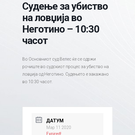
Судење за убиство
на ловџија во
Неготино – 10:30
часот
Во Основниот суд Велес ќе се одржи
рочиште во судскиот процес за убиство на
ловџија од Неготино. Судењето е закажано
во 10:30 часот.
ДАТУМ
Мар 11 2020
Expired!