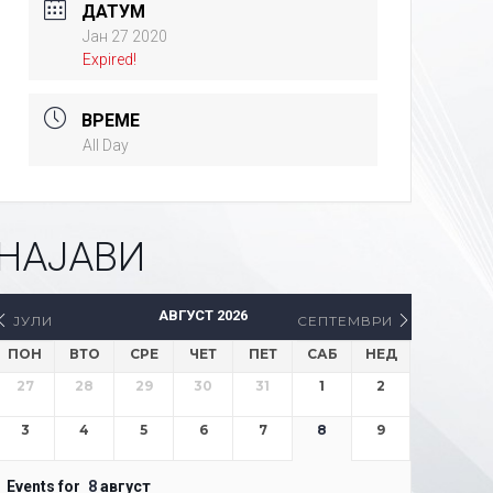
ДАТУМ
Јан 27 2020
Expired!
ВРЕМЕ
All Day
НАЈАВИ
АВГУСТ 2026
ЈУЛИ
СЕПТЕМВРИ
ПОН
ВТО
СРЕ
ЧЕТ
ПЕТ
САБ
НЕД
27
28
29
30
31
1
2
3
4
5
6
7
8
9
Events for
8
август