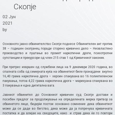
Скопје
02 Јун
2021
by
Основното јавно обвинителство Скопје поднесе Обвинителен акт против
38 – годишен скопјанец поради сторено кривично дело – Неовластено
производство и пуштање во промет наркотични дроги, психотропни
супстанции и прекурсори од член 215 став 1 од Кривичниот законик.
При претрес извршен од службени лица на 9 декември 2020 година, во
спалната соба од семејната куќа на обвинетиот биле пронајдени вкупно
16,40 грама наркотична дрога – хероин спакувана во 16 полиетиленски
пакувања, потоа 4,22 грама наркотична дрога – марихуана спакувана во
3 пакувања и една дигитална вага.
Јавниот обвинител до Основниот кривичен суд Скопје достави и
посебен предлог за продолжување на определената мерка притвор за
обвинетото лице, бидејќи постои основано сомнение дека обвинетиот
може да се даде во бегство, дека може да ја попречува кривичната
постапка и да влијае на сведоците, како и страв дека ќе го повтори