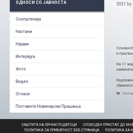
ОДНОСИ СО ЈАВНОСТА
2021
by
Соопштенија
Настани
Најави
Основнот
и пуштање
Интервјуа
На 11 ма
Фото
наменета 
Надлежни
Видео
обвинетот
Catego
Огласи
Соопш
Поставете Новинарски Прашања
ЗАШТИТА НА ЛИЧНИ ПОДАТОЦИ
СЛОБОДЕН ПРИСТАП ДО ИН
ПОЛИТИКА ЗА ПРИВАТНОСТ ВЕБ СТРАНИЦА
ПОЛИТИКА ЗА 