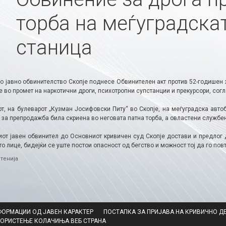
торба на меѓуградска
станица
о јавно обвинителство Скопје поднесе Обвинителен акт против 52-годишен 
 во промет на наркотични дроги, психотропни супстанции и прекурсори, согл
рт, на булеварот „Кузман Јосифовски Питу“ во Скопје, на меѓуградска авто
за препродажба била скриена во неговата патна торба, а овластени службен
от јавен обвинител до Основниот кривичен суд Скопје достави и предлог
о лице, бидејќи се уште постои опасност од бегство и можност тој да го повт
ries
тенија
ФОРМАЦИИ ОД ЈАВЕН КАРАКТЕР
ПОСТАПКА ЗА ПРИЈАВА НА КРИВИЧНО Д
КОРИСТЕЊЕ КОЛАЧИЊА ВЕБ СТРАНА