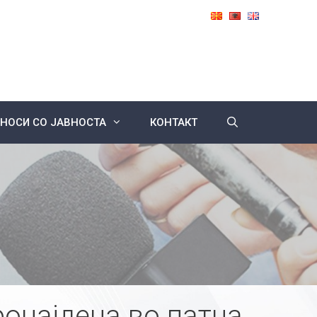
НОСИ СО ЈАВНОСТА
КОНТАКТ
ронајдена во патна