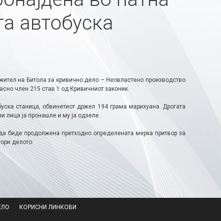
та автобуска
жител на Битола за кривично дело – Неовластено производство
асно член 215 став 1 од Кривичниот законик.
буска станица, обвинетиот држел 194 грама марихуана. Дрогата
и лица ја пронашле и му ја одзеле.
 да биде продолжена претходно определената мерка притвор за
ори делото.​
ЕЛО
КОРИСНИ ЛИНКОВИ