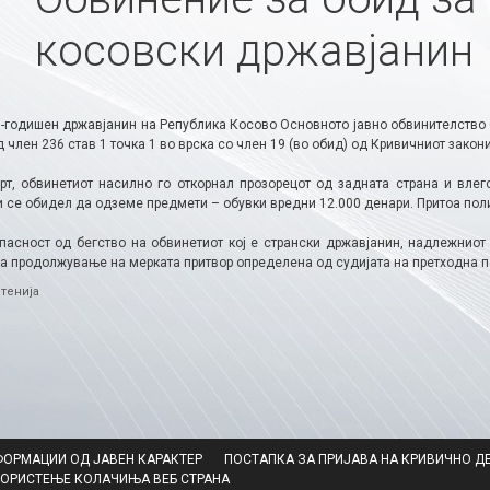
косовски државјанин
5-годишен државјанин на Република Косово Основното јавно обвинителство 
 член 236 став 1 точка 1 во врска со член 19 (во обид) од Кривичниот закони
рт, обвинетиот насилно го откорнал прозорецот од задната страна и влег
и се обидел да одземе предмети – обувки вредни 12.000 денари. Притоа пол
пасност од бегство на обвинетиот кој е странски државјанин, надлежниот
а продолжување на мерката притвор определена од судијата на претходна по
ries
тенија
ФОРМАЦИИ ОД ЈАВЕН КАРАКТЕР
ПОСТАПКА ЗА ПРИЈАВА НА КРИВИЧНО Д
КОРИСТЕЊЕ КОЛАЧИЊА ВЕБ СТРАНА