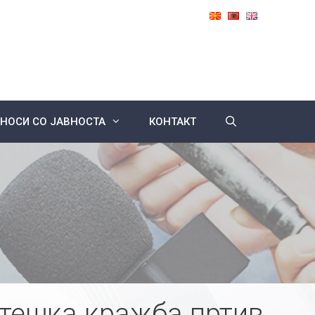
НОСИ СО ЈАВНОСТА
КОНТАКТ
 тешка кражба пртив