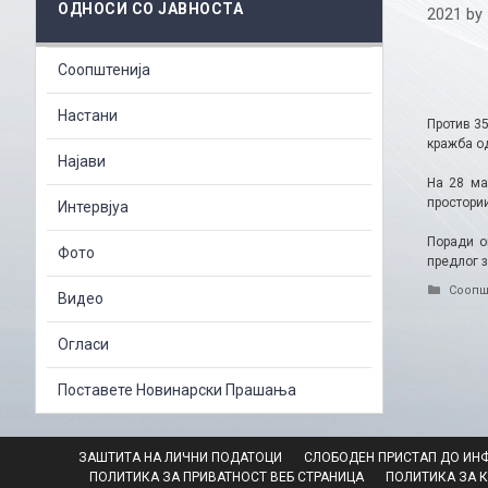
ОДНОСИ СО ЈАВНОСТА
2021
by
Соопштенија
Настани
Против 3
кражба од
Најави
На 28 ма
простори
Интервјуа
Поради о
Фото
предлог з
Catego
Соопш
Видео
Огласи
Поставете Новинарски Прашања
ЗАШТИТА НА ЛИЧНИ ПОДАТОЦИ
СЛОБОДЕН ПРИСТАП ДО ИН
ПОЛИТИКА ЗА ПРИВАТНОСТ ВЕБ СТРАНИЦА
ПОЛИТИКА ЗА 