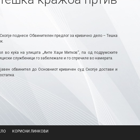
Скопје поднесе Обвинителен предлог за кривично дело – Тешка
к.
ол во куќа на улицата „Анте Хаџи Митков“, па од подрумските
ициски службеници го забележале и го спречиле во намерата.
 јавен обвинител до Основниот кривичен суд Скопје достави и
стапка. ​
ЕЛО
КОРИСНИ ЛИНКОВИ