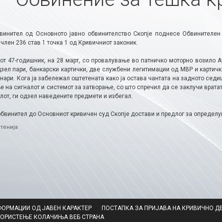
винител од Основното јавно обвинителство Скопје поднесе Обвинителен
член 236 став 1 точка 1 од Кривичниот законик.
от 47-годишник, на 28 март, со провалување во патничко моторно возило А
дзел пари, банкарски картички, две службени легитимации од МВР и картичк
нари. Кога ја забележал оштетената како ја остава чантата на задното седи
 на сигналот и системот за затворање, со што спречил да се заклучи врата
лот, ги одзел наведените предмети и избегал.
обвинител до Основниот кривичен суд Скопје достави и предлог за определу
ries
тенија
ФОРМАЦИИ ОД ЈАВЕН КАРАКТЕР
ПОСТАПКА ЗА ПРИЈАВА НА КРИВИЧНО Д
КОРИСТЕЊЕ КОЛАЧИЊА ВЕБ СТРАНА