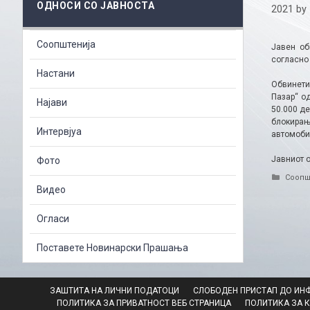
ОДНОСИ СО ЈАВНОСТА
2021
by
Соопштенија
Јавен об
согласно 
Настани
Обвинети
Пазар“ о
Најави
50.000 де
блокирање
Интервјуа
автомоби
Јавниот 
Фото
Catego
Соопш
Видео
Огласи
Поставете Новинарски Прашања
ЗАШТИТА НА ЛИЧНИ ПОДАТОЦИ
СЛОБОДЕН ПРИСТАП ДО ИН
ПОЛИТИКА ЗА ПРИВАТНОСТ ВЕБ СТРАНИЦА
ПОЛИТИКА ЗА 