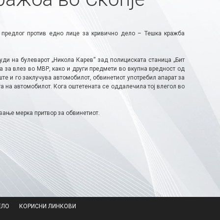
 предлог против едно лице за кривично дело – Тешка кражба
уди на булеварот „Никола Карев“ зад полициската станица „Бит
а за влез во МВР, како и други предмети во вкупна вредност од
ште и го заклучува автомобилот, обвинетиот употребил апарат за
та на автомобилот. Кога оштетената се оддалечила тој влегол во
вање мерка притвор за обвинетиот.
ЕЛО
КОРИСНИ ЛИНКОВИ