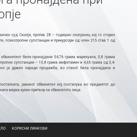
опје
чен суд Скопје, против 28 – годишен скопјанец кој го сторил
и, психотропни супстанции и прекурсори од член 215 став 1 од
 обвинетиот биле пронајдени 54,76 грама марихуана, 0,8 грама
тропни супстанции – 10,8 грама амфетамин и 4,65 грама од 3,4-
но ја држел заради продажба, во станот била пронајдена и
остапката, јавниот обвинител кој постапува во предметот до
ата мерка куќен притвор за обвинетото лице.
ЕЛО
КОРИСНИ ЛИНКОВИ