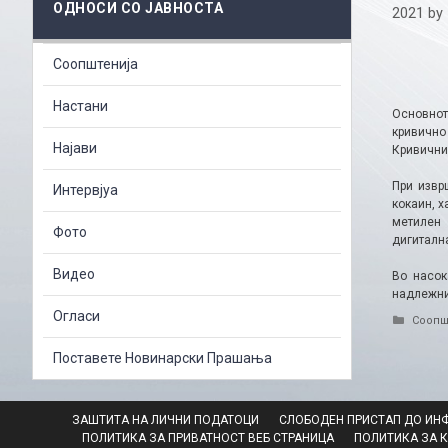
ОДНОСИ СО ЈАВНОСТА
2021
by
Соопштенија
Настани
Основнот
кривично
Најави
Кривични
При извр
Интервјуа
кокаин, х
метилен 
Фото
дигитална
Видео
Во насок
надлежни
Огласи
Catego
Соопш
Поставете Новинарски Прашања
ЗАШТИТА НА ЛИЧНИ ПОДАТОЦИ
СЛОБОДЕН ПРИСТАП ДО ИН
ПОЛИТИКА ЗА ПРИВАТНОСТ ВЕБ СТРАНИЦА
ПОЛИТИКА ЗА 