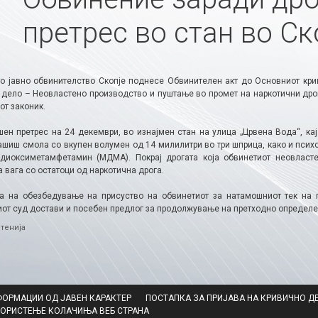
претрес во стан во Ск
о јавно обвинителство Скопје поднесе Обвинителен акт до Основниот криви
 дело – Неовластено производство и пуштање во промет на наркотични дрог
от законик.
шен претрес на 24 декември, во изнајмен стан на улица „Црвена Вода“, кај
ашиш смола со вкупен волумен од 14 милилитри во три шприца, како и психо
диоксиметамфетамин (МДМА). Покрај дрогата која обвинетиот неовласте
 вага со остатоци од наркотична дрога.
а на обезбедување на присуство на обвинетиот за натамошниот тек на п
от суд достави и посебен предлог за продолжување на претходно определен
ries
тенија
ФОРМАЦИИ ОД ЈАВЕН КАРАКТЕР
ПОСТАПКА ЗА ПРИЈАВА НА КРИВИЧНО Д
КОРИСТЕЊЕ КОЛАЧИЊА ВЕБ СТРАНА