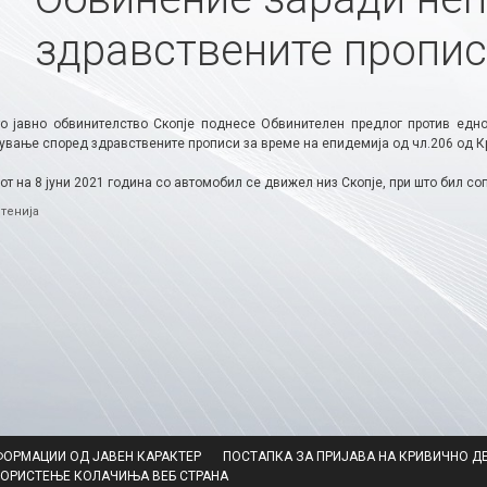
здравствените пропи
о јавно обвинителство Скопје поднесе Обвинителен предлог против едно
ување според здравствените прописи за време на епидемија од чл.206 од К
т на 8 јуни 2021 година со автомобил се движел низ Скопје, при што бил со
ries
тенија
ФОРМАЦИИ ОД ЈАВЕН КАРАКТЕР
ПОСТАПКА ЗА ПРИЈАВА НА КРИВИЧНО Д
КОРИСТЕЊЕ КОЛАЧИЊА ВЕБ СТРАНА