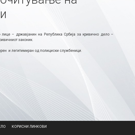
си
 лице – државјанин на Република Србија за кривично дело –
ривичниот законик.
прен и легитимиран од полициски службеници. ​
ЕЛО
КОРИСНИ ЛИНКОВИ