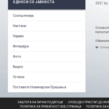
ОДНОСИ СО ЈАВНОСТА
2021
by
Соопштенија
Настани
Основнот
Непостап
Најави
Обвинетио
Интервјуа
Catego
Соопш
Фото
Видео
Огласи
Поставете Новинарски Прашања
ЗАШТИТА НА ЛИЧНИ ПОДАТОЦИ
СЛОБОДЕН ПРИСТАП ДО ИН
ПОЛИТИКА ЗА ПРИВАТНОСТ ВЕБ СТРАНИЦА
ПОЛИТИКА ЗА 