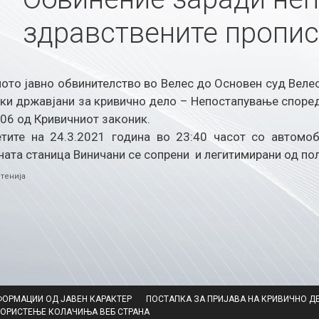
здравствените пропи
ото јавно обвинителство во Велес до Основен суд Веле
ки државјани за кривично дело – Непостапување според
206 од Кривичниот законик.
тите на 24.3.2021 година во 23:40 часот со автомоб
ната станица Виничани се сопрени и легитимирани од пол
ries
тенија
ФОРМАЦИИ ОД ЈАВЕН КАРАКТЕР
ПОСТАПКА ЗА ПРИЈАВА НА КРИВИЧНО Д
КОРИСТЕЊЕ КОЛАЧИЊА ВЕБ СТРАНА